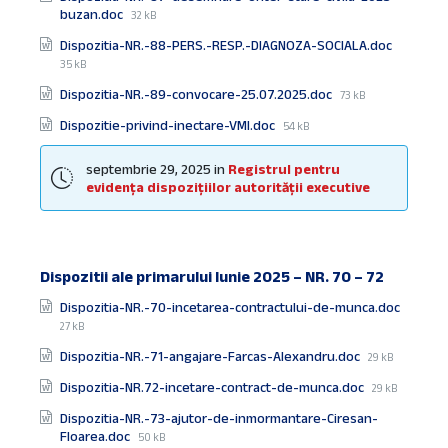
File
buzan.doc
32 kB
size:
File
Dispozitia-NR.-88-PERS.-RESP.-DIAGNOZA-SOCIALA.doc
size:
35 kB
File
Dispozitia-NR.-89-convocare-25.07.2025.doc
73 kB
size:
File
Dispozitie-privind-inectare-VMI.doc
54 kB
size:
septembrie 29, 2025
in
Registrul pentru
evidența dispozițiilor autorității executive
Dispozitii ale primarului Iunie 2025 – NR. 70 – 72
Documente
File
Dispozitia-NR.-70-incetarea-contractului-de-munca.doc
size:
27 kB
File
Dispozitia-NR.-71-angajare-Farcas-Alexandru.doc
29 kB
size:
File
Dispozitia-NR.72-incetare-contract-de-munca.doc
29 kB
size:
Dispozitia-NR.-73-ajutor-de-inmormantare-Ciresan-
File
Floarea.doc
50 kB