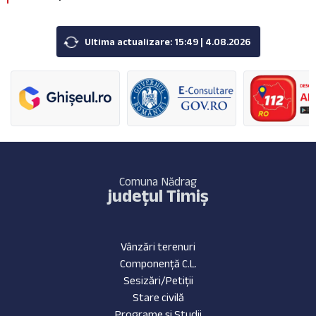
Ultima actualizare: 15:49 | 4.08.2026
Comuna Nădrag
județul Timiș
Vânzări terenuri
Componență C.L.
Sesizări/Petiții
Stare civilă
Programe și Studii