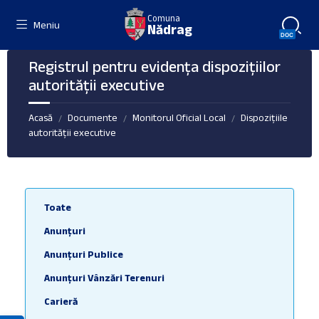
Skip
Skip
Skip
Comuna
to
to
to
Meniu
Nădrag
content
left
footer
sidebar
Registrul pentru evidența dispozițiilor
autorității executive
Acasă
Documente
Monitorul Oficial Local
Dispozițiile
/
/
/
autorității executive
Toate
Anunțuri
Anunțuri Publice
Anunțuri Vânzări Terenuri
Carieră