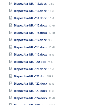
size:
File
Dispozitia-NR.-112.docx
12 kB
size:
File
Dispozitia-NR.-113.docx
10 kB
size:
File
Dispozitia-NR.-114.docx
10 kB
size:
File
Dispozitia-NR.-115.docx
10 kB
size:
File
Dispozitia-NR.-116.docx
10 kB
size:
File
Dispozitia-NR.-117.docx
9 kB
size:
File
Dispozitia-NR.-118.docx
10 kB
size:
File
Dispozitia-NR.-119.docx
15 kB
size:
File
Dispozitia-NR.-120.doc
72 kB
size:
File
Dispozitia-NR.-121.docx
10 kB
size:
File
Dispozitia-NR.-121.doc
35 kB
size:
File
Dispozitia-NR.-122.docx
12 kB
size:
File
Dispozitia-NR.-123.docx
12 kB
size:
File
Dispozitia-NR.-124.docx
16 kB
size: