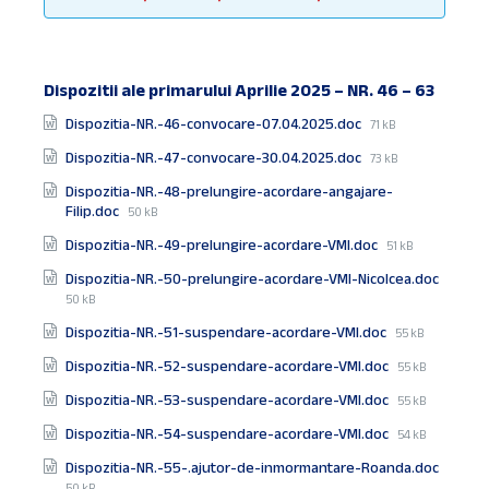
Dispozitii ale primarului Aprilie 2025 – NR. 46 – 63
Documente
File
Dispozitia-NR.-46-convocare-07.04.2025.doc
71 kB
size:
File
Dispozitia-NR.-47-convocare-30.04.2025.doc
73 kB
size:
Dispozitia-NR.-48-prelungire-acordare-angajare-
File
Filip.doc
50 kB
size:
File
Dispozitia-NR.-49-prelungire-acordare-VMI.doc
51 kB
size:
Dispozitia-NR.-50-prelungire-acordare-VMI-Nicolcea.doc
File
50 kB
size:
File
Dispozitia-NR.-51-suspendare-acordare-VMI.doc
55 kB
size:
File
Dispozitia-NR.-52-suspendare-acordare-VMI.doc
55 kB
size:
File
Dispozitia-NR.-53-suspendare-acordare-VMI.doc
55 kB
size:
File
Dispozitia-NR.-54-suspendare-acordare-VMI.doc
54 kB
size:
Dispozitia-NR.-55-.ajutor-de-inmormantare-Roanda.doc
File
50 kB