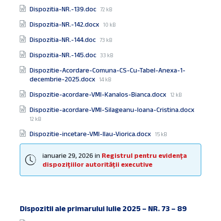
size:
File
Dispozitia-NR.-139.doc
72 kB
size:
File
Dispozitia-NR.-142.docx
10 kB
size:
File
Dispozitia-NR.-144.doc
73 kB
size:
File
Dispozitia-NR.-145.doc
33 kB
size:
Dispozitie-Acordare-Comuna-CS-Cu-Tabel-Anexa-1-
File
decembrie-2025.docx
14 kB
size:
File
Dispozitie-acordare-VMI-Kanalos-Bianca.docx
12 kB
size:
File
Dispozitie-acordare-VMI-Silageanu-Ioana-Cristina.docx
size:
12 kB
File
Dispozitie-incetare-VMI-Ilau-Viorica.docx
15 kB
size:
ianuarie 29, 2026
in
Registrul pentru evidența
dispozițiilor autorității executive
Dispozitii ale primarului Iulie 2025 – NR. 73 – 89