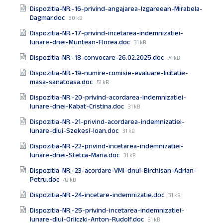
size:
Dispozitia-NR.-16-privind-angajarea-Izgareean-Mirabela-
File
Dagmar.doc
30 kB
size:
Dispozitia-NR.-17-privind-incetarea-indemnizatiei-
File
lunare-dnei-Muntean-Florea.doc
31 kB
size:
File
Dispozitia-NR.-18-convocare-26.02.2025.doc
74 kB
size:
Dispozitia-NR.-19-numire-comisie-evaluare-licitatie-
File
masa-sanatoasa.doc
51 kB
size:
Dispozitia-NR.-20-privind-acordarea-indemnizatiei-
File
lunare-dnei-Kabat-Cristina.doc
31 kB
size:
Dispozitia-NR.-21-privind-acordarea-indemnizatiei-
File
lunare-dlui-Szekesi-Ioan.doc
31 kB
size:
Dispozitia-NR.-22-privind-incetarea-indemnizatiei-
File
lunare-dnei-Stetca-Maria.doc
31 kB
size:
Dispozitia-NR.-23-acordare-VMI-dnul-Birchisan-Adrian-
File
Petru.doc
42 kB
size:
File
Dispozitia-NR.-24-incetare-indemnizatie.doc
31 kB
size:
Dispozitia-NR.-25-privind-incetarea-indemnizatiei-
File
lunare-dlui-Orliczki-Anton-Rudolf.doc
31 kB