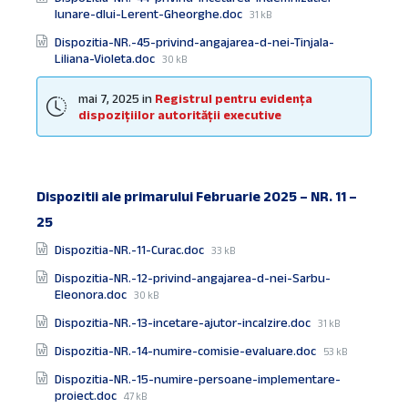
File
lunare-dlui-Lerent-Gheorghe.doc
31 kB
size:
Dispozitia-NR.-45-privind-angajarea-d-nei-Tinjala-
File
Liliana-Violeta.doc
30 kB
size:
mai 7, 2025
in
Registrul pentru evidența
dispozițiilor autorității executive
Dispozitii ale primarului Februarie 2025 – NR. 11 –
25
Documente
File
Dispozitia-NR.-11-Curac.doc
33 kB
size:
Dispozitia-NR.-12-privind-angajarea-d-nei-Sarbu-
File
Eleonora.doc
30 kB
size:
File
Dispozitia-NR.-13-incetare-ajutor-incalzire.doc
31 kB
size:
File
Dispozitia-NR.-14-numire-comisie-evaluare.doc
53 kB
size:
Dispozitia-NR.-15-numire-persoane-implementare-
File
proiect.doc
47 kB