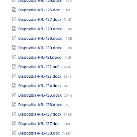
File
Dispozitia-NR.-125.docx
16 kB
size:
File
Dispozitia-NR.-126.doc
73 kB
size:
File
Dispozitia-NR.-127.docx
12 kB
size:
File
Dispozitia-NR.-128.docx
10 kB
size:
File
Dispozitia-NR.-129.docx
10 kB
size:
File
Dispozitia-NR.-130.docx
10 kB
size:
File
Dispozitia-NR.-131.docx
10 kB
size:
File
Dispozitia-NR.-132.pdf
426 kB
size:
File
Dispozitia-NR.-133.docx
22 kB
size:
File
Dispozitia-NR.-134.docx
14 kB
size:
File
Dispozitia-NR.-135.docx
20 kB
size:
File
Dispozitia-NR.-136.docx
12 kB
size:
File
Dispozitia-NR.-137.docx
10 kB
size:
File
Dispozitia-NR.-137.doc
35 kB
size:
File
Dispozitia-NR.-138.doc
73 kB