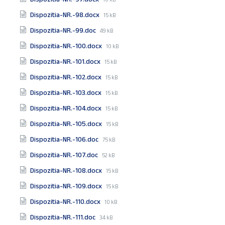
size:
File
Dispozitia-NR.-98.docx
15 kB
size:
File
Dispozitia-NR.-99.doc
49 kB
size:
File
Dispozitia-NR.-100.docx
10 kB
size:
File
Dispozitia-NR.-101.docx
15 kB
size:
File
Dispozitia-NR.-102.docx
15 kB
size:
File
Dispozitia-NR.-103.docx
15 kB
size:
File
Dispozitia-NR.-104.docx
15 kB
size:
File
Dispozitia-NR.-105.docx
15 kB
size:
File
Dispozitia-NR.-106.doc
75 kB
size:
File
Dispozitia-NR.-107.doc
52 kB
size:
File
Dispozitia-NR.-108.docx
15 kB
size:
File
Dispozitia-NR.-109.docx
15 kB
size:
File
Dispozitia-NR.-110.docx
10 kB
size:
File
Dispozitia-NR.-111.doc
34 kB