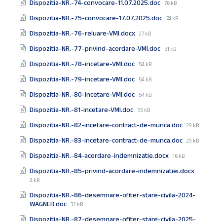
Documente
File
Dispozitia-NR.-74-convocare-11.07.2025.doc
76 kB
size:
File
Dispozitia-NR.-75-convocare-17.07.2025.doc
74 kB
size:
File
Dispozitia-NR.-76-reluare-VMI.docx
27 kB
size:
File
Dispozitia-NR.-77-privind-acordare-VMI.doc
51 kB
size:
File
Dispozitia-NR.-78-incetare-VMI.doc
54 kB
size:
File
Dispozitia-NR.-79-incetare-VMI.doc
54 kB
size:
File
Dispozitia-NR.-80-incetare-VMI.doc
54 kB
size:
File
Dispozitia-NR.-81-incetare-VMI.doc
55 kB
size:
File
Dispozitia-NR.-82-incetare-contract-de-munca.doc
29 kB
size:
File
Dispozitia-NR.-83-incetare-contract-de-munca.doc
29 kB
size:
File
Dispozitia-NR.-84-acordare-indemnizatie.docx
16 kB
size:
File
Dispozitia-NR.-85-privind-acordare-indemnizatiei.docx
size:
4 kB
Dispozitia-NR.-86-desemnare-ofiter-stare-civila-2024-
File
WAGNER.doc
32 kB
size:
Dispozitia-NR.-87-desemnare-ofiter-stare-civila-2025-