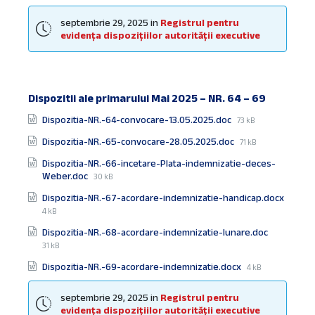
size:
septembrie 29, 2025
in
Registrul pentru
evidența dispozițiilor autorității executive
Dispozitii ale primarului Mai 2025 – NR. 64 – 69
Documente
File
Dispozitia-NR.-64-convocare-13.05.2025.doc
73 kB
size:
File
Dispozitia-NR.-65-convocare-28.05.2025.doc
71 kB
size:
Dispozitia-NR.-66-incetare-Plata-indemnizatie-deces-
File
Weber.doc
30 kB
size:
Dispozitia-NR.-67-acordare-indemnizatie-handicap.docx
File
4 kB
size:
File
Dispozitia-NR.-68-acordare-indemnizatie-lunare.doc
size:
31 kB
File
Dispozitia-NR.-69-acordare-indemnizatie.docx
4 kB
size:
septembrie 29, 2025
in
Registrul pentru
evidența dispozițiilor autorității executive