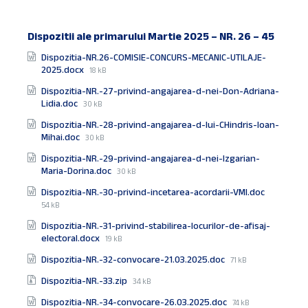
Dispozitii ale primarului Martie 2025 – NR. 26 – 45
Documente
Dispozitia-NR.26-COMISIE-CONCURS-MECANIC-UTILAJE-
File
2025.docx
18 kB
size:
Dispozitia-NR.-27-privind-angajarea-d-nei-Don-Adriana-
File
Lidia.doc
30 kB
size:
Dispozitia-NR.-28-privind-angajarea-d-lui-CHindris-Ioan-
File
Mihai.doc
30 kB
size:
Dispozitia-NR.-29-privind-angajarea-d-nei-Izgarian-
File
Maria-Dorina.doc
30 kB
size:
File
Dispozitia-NR.-30-privind-incetarea-acordarii-VMI.doc
size:
54 kB
Dispozitia-NR.-31-privind-stabilirea-locurilor-de-afisaj-
File
electoral.docx
19 kB
size:
File
Dispozitia-NR.-32-convocare-21.03.2025.doc
71 kB
size:
File
Dispozitia-NR.-33.zip
34 kB
size:
File
Dispozitia-NR.-34-convocare-26.03.2025.doc
74 kB