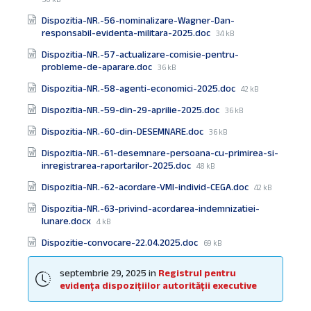
size:
Dispozitia-NR.-56-nominalizare-Wagner-Dan-
File
responsabil-evidenta-militara-2025.doc
34 kB
size:
Dispozitia-NR.-57-actualizare-comisie-pentru-
File
probleme-de-aparare.doc
36 kB
size:
File
Dispozitia-NR.-58-agenti-economici-2025.doc
42 kB
size:
File
Dispozitia-NR.-59-din-29-aprilie-2025.doc
36 kB
size:
File
Dispozitia-NR.-60-din-DESEMNARE.doc
36 kB
size:
Dispozitia-NR.-61-desemnare-persoana-cu-primirea-si-
File
inregistrarea-raportarilor-2025.doc
48 kB
size:
File
Dispozitia-NR.-62-acordare-VMI-individ-CEGA.doc
42 kB
size:
Dispozitia-NR.-63-privind-acordarea-indemnizatiei-
File
lunare.docx
4 kB
size:
File
Dispozitie-convocare-22.04.2025.doc
69 kB
size:
septembrie 29, 2025
in
Registrul pentru
evidența dispozițiilor autorității executive