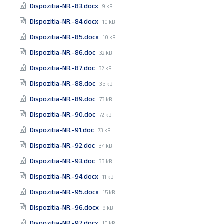
Organizare
File
Dispozitia-NR.-83.docx
9 kB
size:
Posturi Vacante
File
Dispozitia-NR.-84.docx
10 kB
size:
Procese-Verbale
File
Dispozitia-NR.-85.docx
10 kB
size:
File
Dispozitia-NR.-86.doc
Proiecte finanțate din fonduri externe
32 kB
size:
File
Dispozitia-NR.-87.doc
REGISTRUL PENTRU EVIDENȚA DISPOZIȚIILOR
32 kB
size:
AUTORITĂȚII EXECUTIVE
File
Dispozitia-NR.-88.doc
35 kB
size:
Registrul pentru evidența hotărârilor
File
Dispozitia-NR.-89.doc
73 kB
autorității deliberative
size:
File
Dispozitia-NR.-90.doc
72 kB
size:
Ședințe ale Consiliului Local
File
Dispozitia-NR.-91.doc
73 kB
size:
Servicii Publice
File
Dispozitia-NR.-92.doc
34 kB
size:
Structura și Organigrama
File
Dispozitia-NR.-93.doc
33 kB
size:
Transparență Decizională
File
Dispozitia-NR.-94.docx
11 kB
size:
Urbanism și Dezvoltare
File
Dispozitia-NR.-95.docx
15 kB
size:
File
Dispozitia-NR.-96.docx
9 kB
size:
File
Dispozitia-NR.-97.docx
10 kB