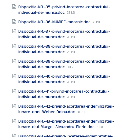
size:
Dispozitia-NR.-35-privind-incetarea-contractului-
File
individual-de-munca.doc
28 kB
size:
File
Dispozitia-NR.-36-NUMIRE-mecanic.doc
71 kB
size:
Dispozitia-NR.-37-privind-incetarea-contractului-
File
individual-de-munca.doc
28 kB
size:
Dispozitia-NR.-38-privind-incetarea-contractului-
File
individual-de-munca.doc
29 kB
size:
Dispozitia-NR.-39-privind-incetarea-contractului-
File
individual-de-munca.doc
30 kB
size:
Dispozitia-NR.-40-privind-incetarea-contractului-
File
individual-de-munca.doc
28 kB
size:
Dispozitia-NR.-41-privind-incetarea-contractului-
File
individual-de-munca.doc
28 kB
size:
Dispozitia-NR.-42-privind-acordarea-indemnizatiei-
File
lunare-dnei-Weber-Doina.doc
31 kB
size:
Dispozitia-NR.-43-privind-acordarea-indemnizatiei-
File
lunare-dlui-Murgoi-Alexandru-Florin.doc
31 kB
size:
Dispozitia-NR.-44-privind-incetarea-indemnizatiei-