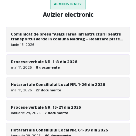
ADMINISTRATIV
Avizier electronic
Comunicat de presa ”Asigurarea infrastructurii pentru
transportul verde in comuna Nadrag – Realizare piste
pentru biciclete la nivel local”
iunie 15, 2026
Procese verbale NR. 1-8 din 2026
mai 11, 2026
8 documente
Hotarari ale Consiliului Local NR. 1-26 din 2026
mai 11, 2026
27 documente
Procese verbale NR. 15-21 din 2025
ianuarie 29, 2026
7 documente
Hotarari ale Consiliului Local NR. 61-99 din 2025
ianuarie 29, 2026
40 documente