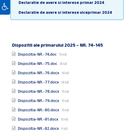
Deschide bara de unelte
Declaratie de avere si interese primar 2024
Declaratie de avere si interese viceprimar 2024
Declarații de avere și interese consilieri locali -
2025 - 30 de zile de la numire
Declaratii de avere si interese Consilieri Locali
2024
Dispozitii ale primarului 2025 – NR. 74-145
Documente
File
Dispozitia-NR.-74.doc
Declaratii de avere si interese functionari
76 kB
size:
publici 2024
File
Dispozitia-NR.-75.doc
74 kB
size:
Declaratii de avere si interese secretar general
File
Dispozitia-NR.-76.docx
14 kB
2024
size:
File
Dispozitia-NR.-77.docx
14 kB
Despre Primărie
size:
File
Dispozitia-NR.-78.docx
15 kB
size:
Dispozițiile autorității executive
File
Dispozitia-NR.-79.docx
15 kB
size:
Hotărârile autorității deliberative
File
Dispozitia-NR.-80.docx
15 kB
size:
Monitorul Oficial Local
File
Dispozitia-NR.-81.docx
15 kB
size:
Organigrama şi statul de funcţii
File
Dispozitia-NR.-82.docx
9 kB
size: