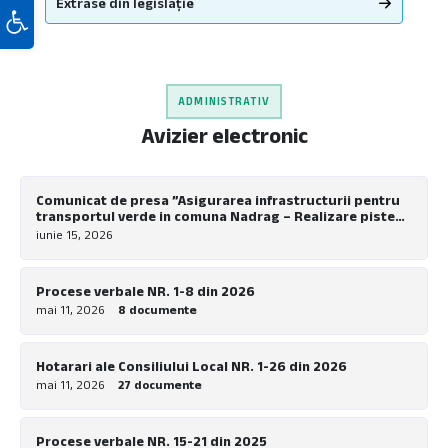
Extrase din legislație
Deschide bara de unelte
ADMINISTRATIV
Avizier electronic
Comunicat de presa ”Asigurarea infrastructurii pentru
transportul verde in comuna Nadrag – Realizare piste
pentru biciclete la nivel local”
iunie 15, 2026
Procese verbale NR. 1-8 din 2026
mai 11, 2026
8 documente
Hotarari ale Consiliului Local NR. 1-26 din 2026
mai 11, 2026
27 documente
Procese verbale NR. 15-21 din 2025