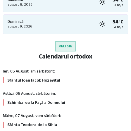
august 8, 2026
3 m/s
34°C
Duminică
august 9, 2026
4 m/s
RELIGIE
Calendarul ortodox
Ieri, 05 August, am sărbătorit:
Sfântul Ioan Iacob Hozevitul
Astăzi, 06 August, sărbătorim:
Schimbarea la Față a Domnului
Mâine, 07 August, vom sărbători:
Sfânta Teodora de la Sihla