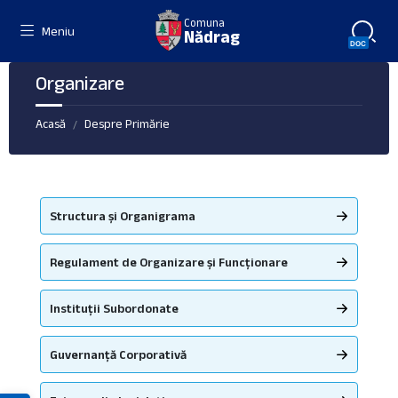
Skip
Skip
Skip
Comuna
to
to
to
Meniu
Nădrag
content
left
footer
sidebar
Organizare
Acasă
Despre Primărie
/
Structura și Organigrama
Regulament de Organizare și Funcționare
Instituții Subordonate
Guvernanță Corporativă