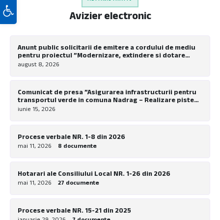
Deschide bara de unelte
Avizier electronic
Anunt public solicitarii de emitere a cordului de mediu
pentru proiectul ”Modernizare, extindere si dotare
tabara de copii Nadrag”
august 8, 2026
Comunicat de presa ”Asigurarea infrastructurii pentru
transportul verde in comuna Nadrag – Realizare piste
pentru biciclete la nivel local”
iunie 15, 2026
Procese verbale NR. 1-8 din 2026
mai 11, 2026
8 documente
Hotarari ale Consiliului Local NR. 1-26 din 2026
mai 11, 2026
27 documente
Procese verbale NR. 15-21 din 2025
ianuarie 29, 2026
7 documente