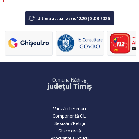
Ultima actualizare: 12:20 | 8.08.2026
Comuna Nădrag
județul Timiș
Vânzări terenuri
Componență C.L.
Sesizări/Petiții
Stare civilă
Programe și Studii