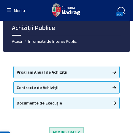
Skip
Skip
Skip
Comuna
to
to
to
Meniu
Nădrag
content
left
footer
sidebar
Achiziții Publice
Acasă
Informații de Interes Public
/
Program Anual de Achiziții
Contracte de Achiziții
Documente de Execuție
ADMINISTRATIV