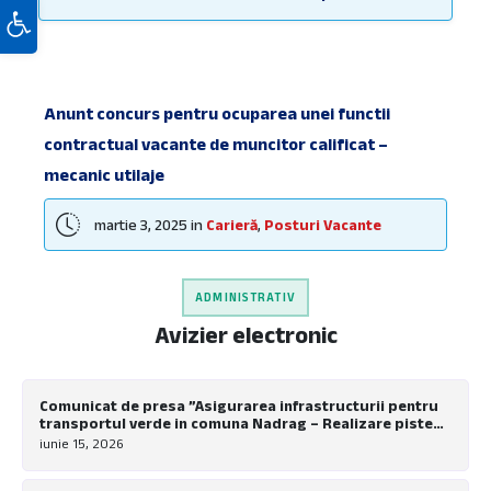
Deschide bara de unelte
Declarații de avere și interese consilieri locali -
2025 - 30 de zile de la numire
Declaratii de avere si interese Consilieri Locali
2024
Anunt concurs pentru ocuparea unei functii
contractual vacante de muncitor calificat –
Declaratii de avere si interese functionari
publici 2024
mecanic utilaje
Declaratii de avere si interese secretar general
martie 3, 2025
in
Carieră
,
Posturi Vacante
2024
Despre Primărie
ADMINISTRATIV
Dispozițiile autorității executive
Avizier electronic
Hotărârile autorității deliberative
Monitorul Oficial Local
Comunicat de presa ”Asigurarea infrastructurii pentru
Organigrama şi statul de funcţii
transportul verde in comuna Nadrag – Realizare piste
pentru biciclete la nivel local”
iunie 15, 2026
Organizare
Posturi Vacante