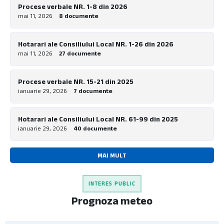
Procese verbale NR. 1-8 din 2026
Procese-Verbale
mai 11, 2026
8 documente
Proiecte finanțate din fonduri externe
Hotarari ale Consiliului Local NR. 1-26 din 2026
Registrul pentru evidența dispozițiilor
mai 11, 2026
27 documente
autorității executive
Registrul pentru evidența hotărârilor
Procese verbale NR. 15-21 din 2025
autorității deliberative
ianuarie 29, 2026
7 documente
Ședințe ale Consiliului Local
Servicii Publice
Hotarari ale Consiliului Local NR. 61-99 din 2025
ianuarie 29, 2026
40 documente
Structura și Organigrama
Transparență Decizională
MAI MULT
Urbanism și Dezvoltare
INTERES PUBLIC
Prognoza meteo