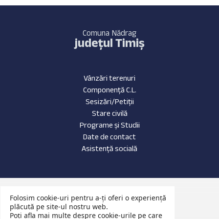
Comuna Nădrag
județul Timiș
Vânzări terenuri
Componență C.L.
Sesizări/Petiții
Stare civilă
Programe și Studii
Date de contact
Asistență socială
Date de contact
Folosim cookie-uri pentru a-ți oferi o experiență
Evenimente Recente
plăcută pe site-ul nostru web.
Poți afla mai multe despre cookie-urile pe care
Anunțuri Publice