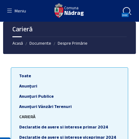
Skip
Skip
Skip
Comuna
to
to
to
Meniu
Nădrag
content
left
footer
sidebar
Carieră
Acasă
Documente
Despre Primărie
/
/
Toate
Anunțuri
Anunțuri Publice
Anunțuri Vânzări Terenuri
CARIERĂ
Declaratie de avere si interese primar 2024
Declaratie de avere si interese viceprimar 2024