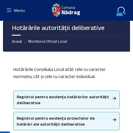
Skip
Skip
Skip
Comuna
to
to
to
Meniu
Nădrag
content
left
footer
sidebar
Hotărârile autorității deliberative
Acasă
Monitorul Oficial Local
/
Hotărârile Consiliului Local atât cele cu caracter
normativ, cât și cele cu caracter individual.
Registrul pentru evidența hotărârilor autorității
deliberative
Registrul pentru evidența proiectelor de
hotărâri ale autorității deliberative