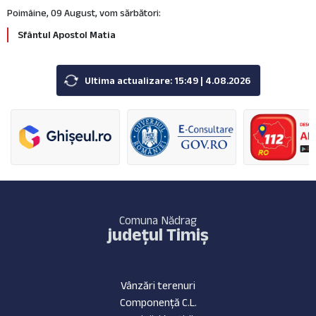
Poimâine, 09 August, vom sărbători:
Sfântul Apostol Matia
Ultima actualizare: 15:49 | 4.08.2026
Comuna Nădrag
județul Timiș
Vânzări terenuri
Componență C.L.