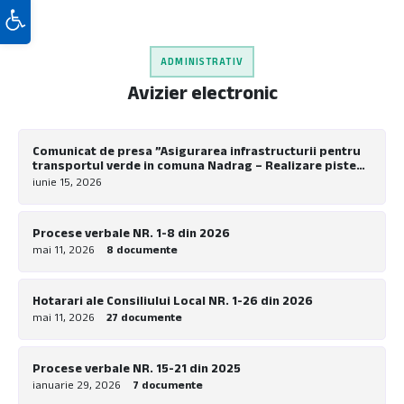
Deschide bara de unelte
ADMINISTRATIV
Avizier electronic
Comunicat de presa ”Asigurarea infrastructurii pentru
transportul verde in comuna Nadrag – Realizare piste
pentru biciclete la nivel local”
iunie 15, 2026
Procese verbale NR. 1-8 din 2026
mai 11, 2026
8 documente
Hotarari ale Consiliului Local NR. 1-26 din 2026
mai 11, 2026
27 documente
Procese verbale NR. 15-21 din 2025
ianuarie 29, 2026
7 documente