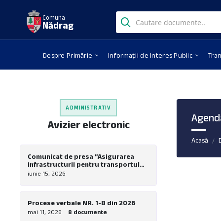
Skip
Skip
Skip
Search:
to
to
to
Comuna
Nădrag
content
left
footer
sidebar
Despre Primărie
Informații de Interes Public
Tra
ADMINISTRATIV
Agend
Avizier electronic
Acasă
/
Comunicat de presa ”Asigurarea
infrastructurii pentru transportul
verde in comuna Nadrag – Realizare
iunie 15, 2026
piste pentru biciclete la nivel local”
Procese verbale NR. 1-8 din 2026
mai 11, 2026
8 documente