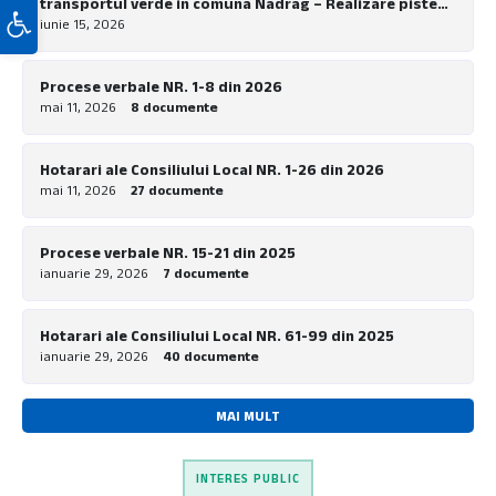
transportul verde in comuna Nadrag – Realizare piste
Deschide bara de unelte
pentru biciclete la nivel local”
iunie 15, 2026
Procese verbale NR. 1-8 din 2026
mai 11, 2026
8 documente
Hotarari ale Consiliului Local NR. 1-26 din 2026
mai 11, 2026
27 documente
Procese verbale NR. 15-21 din 2025
ianuarie 29, 2026
7 documente
Hotarari ale Consiliului Local NR. 61-99 din 2025
ianuarie 29, 2026
40 documente
MAI MULT
INTERES PUBLIC