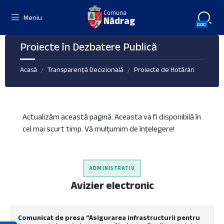
Skip
Skip
Skip
Comuna
to
to
to
Meniu
Nădrag
content
left
footer
sidebar
Proiecte în Dezbatere Publică
Acasă
Transparență Decizională
Proiecte de Hotărâri
/
/
Actualizăm această pagină. Aceasta va fi disponibilă în
cel mai scurt timp. Vă mulțumim de înțelegere!
ADMINISTRATIV
Avizier electronic
Comunicat de presa ”Asigurarea infrastructurii pentru