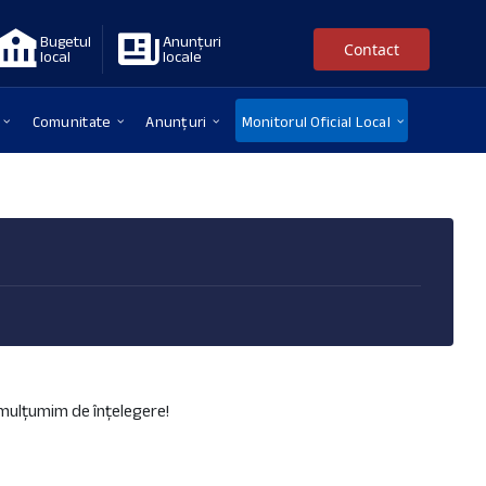
Bugetul
Anunțuri
Contact
local
locale
Comunitate
Anunțuri
Monitorul Oficial Local
ă mulțumim de înțelegere!