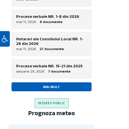
piste pentru biciclete la nivel local”
Procese verbale NR. 1-8 din 2026
mai 11, 2026
8 documente
Deschide bara de unelte
Hotarari ale Consiliului Local NR. 1-
26 din 2026
mai 11, 2026
27 documente
Procese verbale NR. 15-21 din 2025
ianuarie 29, 2026
7 documente
MAI MULT
INTERES PUBLIC
Prognoza meteo