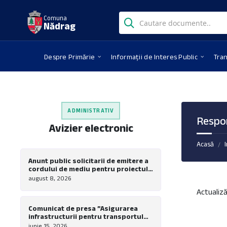
Skip
Skip
Skip
Search:
to
to
to
Comuna
Nădrag
content
left
footer
sidebar
Despre Primărie
Informații de Interes Public
Tra
ADMINISTRATIV
Respon
Avizier electronic
Acasă
/
Anunt public solicitarii de emitere a
cordului de mediu pentru proiectul
”Modernizare, extindere si dotare
august 8, 2026
tabara de copii Nadrag”
Actualiză
Comunicat de presa ”Asigurarea
infrastructurii pentru transportul
verde in comuna Nadrag – Realizare
iunie 15, 2026