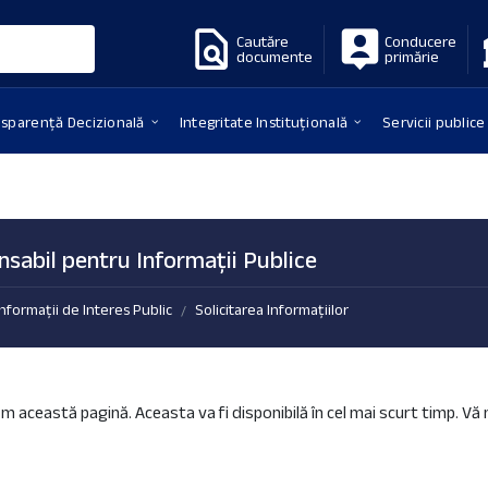
Cautăre
Conducere
documente
primărie
nsparență Decizională
Integritate Instituțională
Servicii publice
sabil pentru Informații Publice
Informații de Interes Public
Solicitarea Informațiilor
/
m această pagină. Aceasta va fi disponibilă în cel mai scurt timp. V