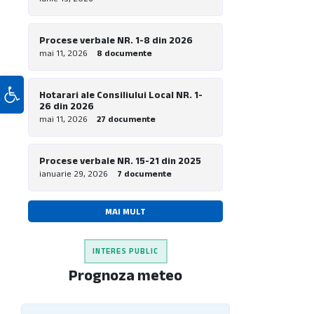
piste pentru biciclete la nivel local”
Procese verbale NR. 1-8 din 2026
mai 11, 2026
8 documente
Deschide bara de unelte
Hotarari ale Consiliului Local NR. 1-
26 din 2026
mai 11, 2026
27 documente
Procese verbale NR. 15-21 din 2025
ianuarie 29, 2026
7 documente
MAI MULT
INTERES PUBLIC
Prognoza meteo