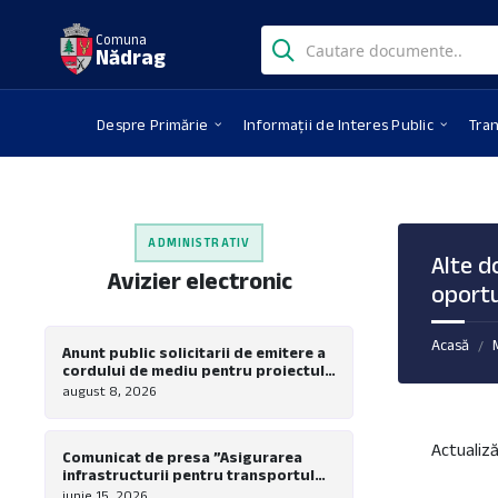
Skip
Skip
Skip
Search:
to
to
to
Comuna
Nădrag
content
left
footer
sidebar
Despre Primărie
Informații de Interes Public
Tra
ADMINISTRATIV
Alte d
Avizier electronic
oportu
Acasă
/
Anunt public solicitarii de emitere a
cordului de mediu pentru proiectul
”Modernizare, extindere si dotare
august 8, 2026
tabara de copii Nadrag”
Actualiză
Comunicat de presa ”Asigurarea
infrastructurii pentru transportul
verde in comuna Nadrag – Realizare
iunie 15, 2026