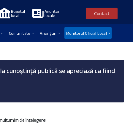
Bugetul
Anunțuri
Contact
local
locale
Comunitate
Anunțuri
Monitorul Oficial Local
la cunoștință publică se apreciază ca fiind
ă mulțumim de înțelegere!