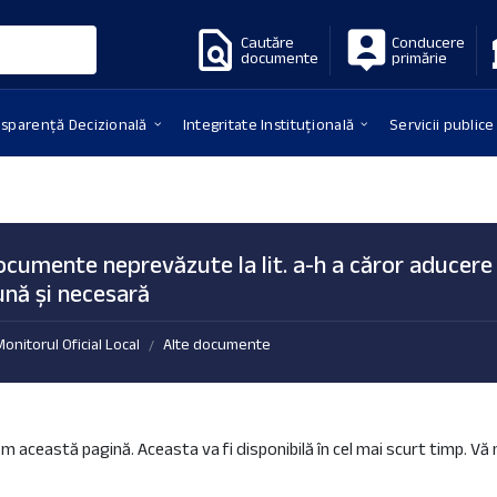
Cautăre
Conducere
documente
primărie
nsparență Decizională
Integritate Instituțională
Servicii publice
ocumente neprevăzute la lit. a-h a căror aducere 
nă și necesară
Monitorul Oficial Local
Alte documente
/
m această pagină. Aceasta va fi disponibilă în cel mai scurt timp. V