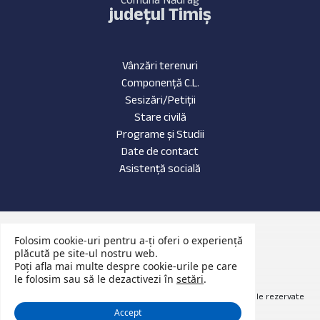
județul Timiș
Vânzări terenuri
Componență C.L.
Sesizări/Petiții
Stare civilă
Programe și Studii
Date de contact
Asistență socială
Date de contact
Folosim cookie-uri pentru a-ți oferi o experiență
Evenimente Recente
plăcută pe site-ul nostru web.
Poți afla mai multe despre cookie-urile pe care
Anunțuri Publice
le folosim sau să le dezactivezi în
setări
.
© 2026 Website primăria Nădrag județul Timiș. Toate drepturile rezervate
Accept