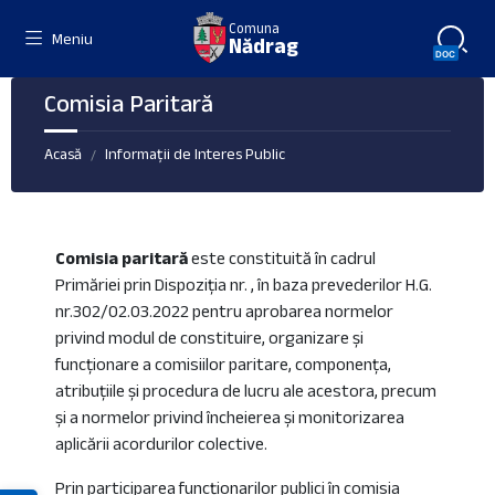
Skip
Skip
Skip
Comuna
to
to
to
Meniu
Nădrag
content
left
footer
sidebar
Comisia Paritară
Acasă
Informații de Interes Public
/
Comisia paritară
este constituită în cadrul
Primăriei prin Dispoziția nr. , în baza prevederilor H.G.
nr.302/02.03.2022 pentru aprobarea normelor
privind modul de constituire, organizare și
funcționare a comisiilor paritare, componența,
atribuțiile și procedura de lucru ale acestora, precum
și a normelor privind încheierea și monitorizarea
aplicării acordurilor colective.
Prin participarea funcționarilor publici în comisia