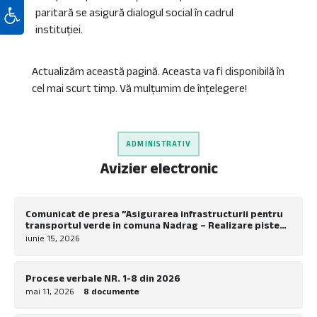
Deschide bara de unelte
paritară se asigură dialogul social în cadrul
instituției.
Actualizăm această pagină. Aceasta va fi disponibilă în
cel mai scurt timp. Vă mulțumim de înțelegere!
ADMINISTRATIV
Avizier electronic
Comunicat de presa ”Asigurarea infrastructurii pentru
transportul verde in comuna Nadrag – Realizare piste
pentru biciclete la nivel local”
iunie 15, 2026
Procese verbale NR. 1-8 din 2026
mai 11, 2026
8 documente