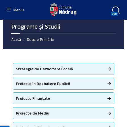
Skip
Skip
Skip
Comuna
to
to
to
Meniu
Nădrag
content
left
footer
sidebar
Programe și Studii
Acasă
Despre Primărie
/
Strategia de Dezvoltare Locală
Proiecte în Dezbatere Publică
Proiecte Finanțate
Proiecte de Mediu