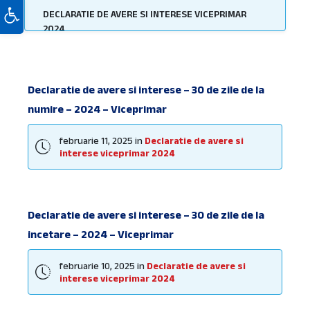
Deschide bara de unelte
DECLARATIE DE AVERE SI INTERESE VICEPRIMAR
2024
Declarații de avere și interese consilieri locali -
2025 - 30 de zile de la numire
Declaratii de avere si interese Consilieri Locali
Declaratie de avere si interese – 30 de zile de la
2024
numire – 2024 – Viceprimar
Declaratii de avere si interese functionari
publici 2024
februarie 11, 2025
in
Declaratie de avere si
interese viceprimar 2024
Declaratii de avere si interese secretar general
2024
Despre Primărie
Declaratie de avere si interese – 30 de zile de la
Dispozițiile autorității executive
incetare – 2024 – Viceprimar
Hotărârile autorității deliberative
februarie 10, 2025
in
Declaratie de avere si
Monitorul Oficial Local
interese viceprimar 2024
Organigrama şi statul de funcţii