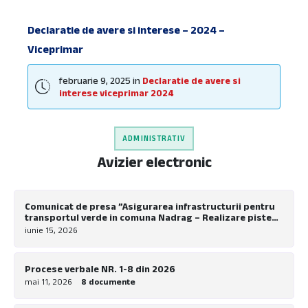
Organizare
Posturi Vacante
Declaratie de avere si interese – 2024 –
Viceprimar
Procese-Verbale
Proiecte finanțate din fonduri externe
februarie 9, 2025
in
Declaratie de avere si
interese viceprimar 2024
Registrul pentru evidența dispozițiilor
autorității executive
Registrul pentru evidența hotărârilor
ADMINISTRATIV
autorității deliberative
Avizier electronic
Ședințe ale Consiliului Local
Servicii Publice
Comunicat de presa ”Asigurarea infrastructurii pentru
Structura și Organigrama
transportul verde in comuna Nadrag – Realizare piste
pentru biciclete la nivel local”
iunie 15, 2026
Transparență Decizională
Urbanism și Dezvoltare
Procese verbale NR. 1-8 din 2026
mai 11, 2026
8 documente