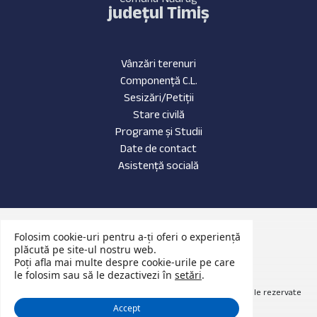
județul Timiș
Vânzări terenuri
Componență C.L.
Sesizări/Petiții
Stare civilă
Programe și Studii
Date de contact
Asistență socială
Date de contact
Folosim cookie-uri pentru a-ți oferi o experiență
Evenimente Recente
plăcută pe site-ul nostru web.
Poți afla mai multe despre cookie-urile pe care
Anunțuri Publice
le folosim sau să le dezactivezi în
setări
.
© 2026 Website primăria Nădrag județul Timiș. Toate drepturile rezervate
Accept