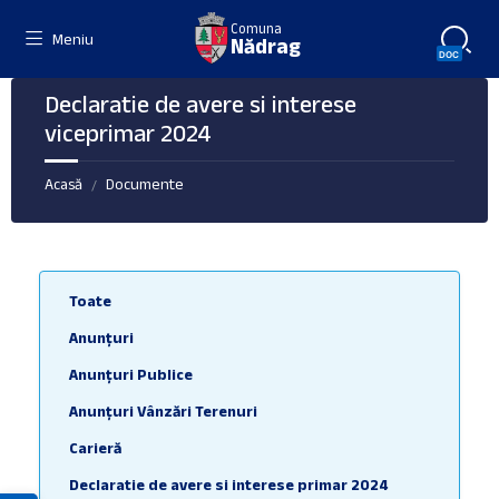
Skip
Skip
Skip
Comuna
to
to
to
Meniu
Nădrag
content
left
footer
sidebar
Declaratie de avere si interese
viceprimar 2024
Acasă
Documente
/
Toate
Anunțuri
Anunțuri Publice
Anunțuri Vânzări Terenuri
Carieră
Declaratie de avere si interese primar 2024