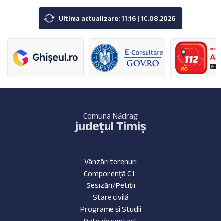
Ultima actualizare: 11:16 | 10.08.2026
Comuna Nădrag
județul Timiș
Vânzări terenuri
Componență C.L.
Sesizări/Petiții
Stare civilă
Programe și Studii
Date de contact