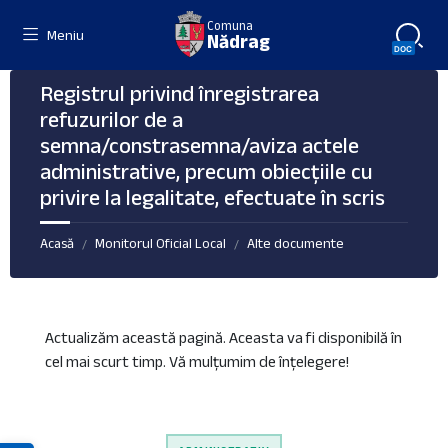
Skip
Skip
Skip
Comuna
to
to
to
Meniu
Nădrag
content
left
footer
sidebar
Registrul privind înregistrarea
refuzurilor de a
semna/constrasemna/aviza actele
administrative, precum obiecțiile cu
privire la legalitate, efectuate în scris
Acasă
Monitorul Oficial Local
Alte documente
/
/
Actualizăm această pagină. Aceasta va fi disponibilă în
cel mai scurt timp. Vă mulțumim de înțelegere!