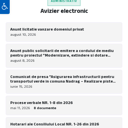
Deschide bara de unelte
ADMINISTRATIV
Avizier electronic
Anunt licitatie vanzare domeniul privat
august 10, 2026
Anunt public solicitarii de emitere a cordului de mediu
pentru proiectul ”Modernizare, extindere si dotare
tabara de copii Nadrag”
august 8, 2026
Comunicat de presa ”Asigurarea infrastructurii pentru
transportul verde in comuna Nadrag – Realizare piste
pentru biciclete la nivel local”
iunie 15, 2026
Procese verbale NR. 1-8 din 2026
mai 11, 2026
8 documente
Hotarari ale Consiliului Local NR. 1-26 din 2026