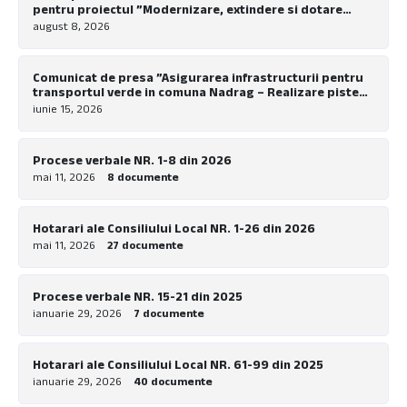
pentru proiectul ”Modernizare, extindere si dotare
tabara de copii Nadrag”
august 8, 2026
Comunicat de presa ”Asigurarea infrastructurii pentru
transportul verde in comuna Nadrag – Realizare piste
pentru biciclete la nivel local”
iunie 15, 2026
Procese verbale NR. 1-8 din 2026
mai 11, 2026
8 documente
Hotarari ale Consiliului Local NR. 1-26 din 2026
mai 11, 2026
27 documente
Procese verbale NR. 15-21 din 2025
ianuarie 29, 2026
7 documente
Hotarari ale Consiliului Local NR. 61-99 din 2025
ianuarie 29, 2026
40 documente