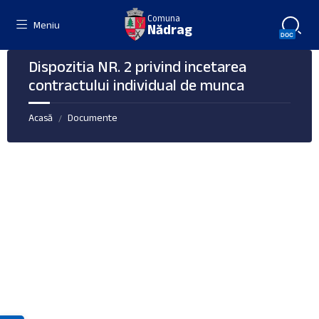
Skip
Skip
Skip
Comuna
to
to
to
Meniu
Nădrag
content
right
footer
sidebar
Dispozitia NR. 2 privind incetarea
contractului individual de munca
Acasă
Documente
/