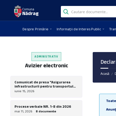
Skip
Skip
Skip
Search:
to
to
to
Comuna
Nădrag
content
left
footer
sidebar
Despre Primărie
Informații de Interes Public
Tra
ADMINISTRATIV
Declar
Avizier electronic
Acasă
/
Comunicat de presa ”Asigurarea
infrastructurii pentru transportul
verde in comuna Nadrag – Realizare
iunie 15, 2026
piste pentru biciclete la nivel local”
Toat
Procese verbale NR. 1-8 din 2026
Anunț
mai 11, 2026
8 documente