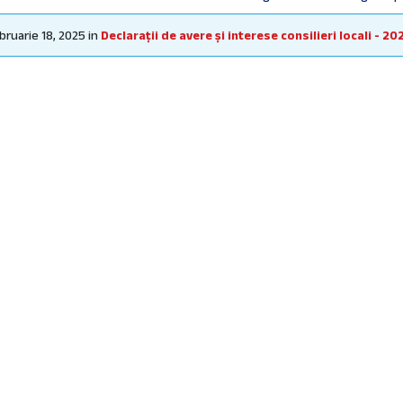
izare
bruarie 18, 2025
in
Declarații de avere și interese consilieri locali - 20
ri Vacante
se-Verbale
cte finanțate din fonduri externe
trul pentru evidența dispozițiilor autorității executive
trul pentru evidența hotărârilor autorității deliberative
țe ale Consiliului Local
cii Publice
tura și Organigrama
parență Decizională
ism și Dezvoltare