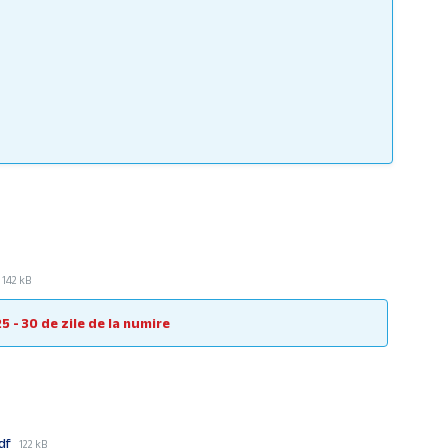
LA NUMIRE
File
142 kB
size:
25 - 30 de zile de la numire
File
pdf
122 kB