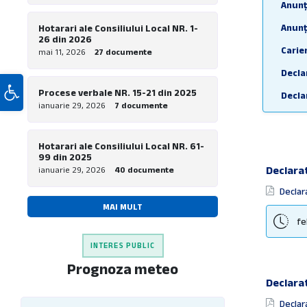
Anunț
Anunț
Hotarari ale Consiliului Local NR. 1-
26 din 2026
Carie
mai 11, 2026
27 documente
Decla
Deschide bara de unelte
Procese verbale NR. 15-21 din 2025
Decla
ianuarie 29, 2026
7 documente
DECLA
Decla
Hotarari ale Consiliului Local NR. 61-
99 din 2025
Decla
Declarat
ianuarie 29, 2026
40 documente
Decla
Docum
Declar
MAI MULT
Despr
fe
Dispo
INTERES PUBLIC
Hotăr
Prognoza meteo
Monit
Declarat
Organ
Docum
Declar