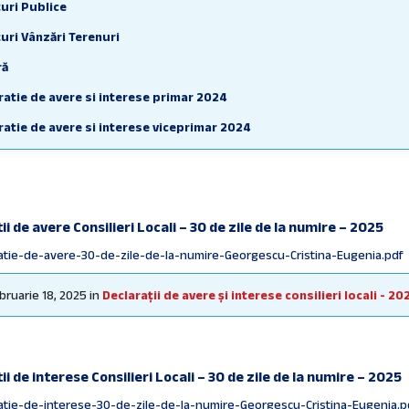
uri Publice
uri Vânzări Terenuri
ră
ratie de avere si interese primar 2024
ratie de avere si interese viceprimar 2024
RAȚII DE AVERE ȘI INTERESE CONSILIERI LOCALI - 2025 - 30 DE ZILE DE 
ratii de avere si interese Consilieri Locali 2024
ratii de avere si interese functionari publici 2024
ii de avere Consilieri Locali – 30 de zile de la numire – 2025
ratii de avere si interese secretar general 2024
ente
atie-de-avere-30-de-zile-de-la-numire-Georgescu-Cristina-Eugenia.pdf
e Primărie
bruarie 18, 2025
in
Declarații de avere și interese consilieri locali - 20
zițiile autorității executive
ârile autorității deliberative
orul Oficial Local
ii de interese Consilieri Locali – 30 de zile de la numire – 2025
igrama şi statul de funcţii
ente
atie-de-interese-30-de-zile-de-la-numire-Georgescu-Cristina-Eugenia.