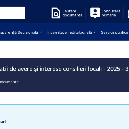
Cautăre
Conducere
documente
primărie
nsparență Decizională
Integritate Instituțională
Servicii publice
ații de avere și interese consilieri locali - 2025 - 
Documente
e
uri