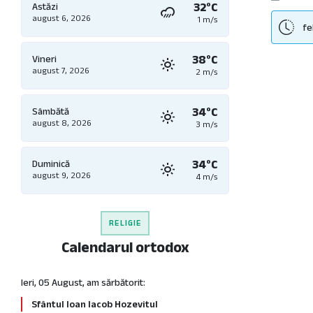
32°C
Astăzi
Organ
august 6, 2026
1 m/s
fe
Postu
38°C
Vineri
Proce
august 7, 2026
2 m/s
Proie
Regis
34°C
Sâmbătă
august 8, 2026
3 m/s
Regis
Ședin
34°C
Duminică
august 9, 2026
Servi
4 m/s
Struc
Trans
RELIGIE
Calendarul ortodox
Urban
Ieri, 05 August, am sărbătorit:
Sfântul Ioan Iacob Hozevitul