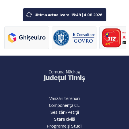
Ultima actualizare: 15:49 | 4.08.2026
Comuna Nădrag
județul Timiș
Vânzări terenuri
Componență C.L.
Sesizări/Petiții
Stare civilă
Programe și Studii