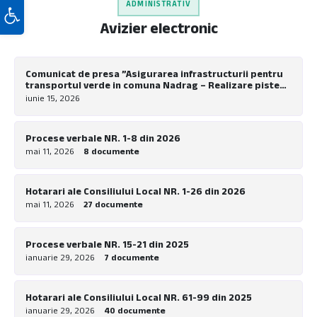
Deschide bara de unelte
ADMINISTRATIV
Avizier electronic
Comunicat de presa ”Asigurarea infrastructurii pentru
transportul verde in comuna Nadrag – Realizare piste
pentru biciclete la nivel local”
iunie 15, 2026
Procese verbale NR. 1-8 din 2026
mai 11, 2026
8 documente
Hotarari ale Consiliului Local NR. 1-26 din 2026
mai 11, 2026
27 documente
Procese verbale NR. 15-21 din 2025
ianuarie 29, 2026
7 documente
Hotarari ale Consiliului Local NR. 61-99 din 2025
ianuarie 29, 2026
40 documente