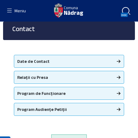
Skip
Skip
Skip
Comuna
to
to
to
Meniu
Nădrag
content
left
footer
sidebar
Contact
Date de Contact
Relații cu Presa
Program de Funcționare
Program Audiențe Petiții