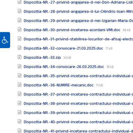
Dispozitia-NR.-27-privind-angajarea-d-nei-Don-Adriana-Lid
Dispozitia-NR.-28-privind-angajarea-d-lui-CHindris-Ioan-Mih
Dispozitia-NR.-29-privind-angajarea-d-nei-Izgarian-Maria-D
File
Dispozitia-NR.-30-privind-incetarea-acordarii-VMI.doc
54 kB
Deschide bara de unelte
size:
Dispozitia-NR.-31-privind-stabilirea-locurilor-de-afisaj-elect
File
Dispozitia-NR.-32-convocare-21.03.2025.doc
71 kB
size:
File
Dispozitia-NR.-33.zip
34 kB
size:
File
Dispozitia-NR.-34-convocare-26.03.2025.doc
74 kB
size:
Dispozitia-NR.-35-privind-incetarea-contractului-individua
File
Dispozitia-NR.-36-NUMIRE-mecanic.doc
71 kB
size:
Dispozitia-NR.-37-privind-incetarea-contractului-individua
Dispozitia-NR.-38-privind-incetarea-contractului-individua
Dispozitia-NR.-39-privind-incetarea-contractului-individua
Dispozitia-NR.-40-privind-incetarea-contractului-individua
Dispozitia-NR.-41-privind-incetarea-contractului-individua