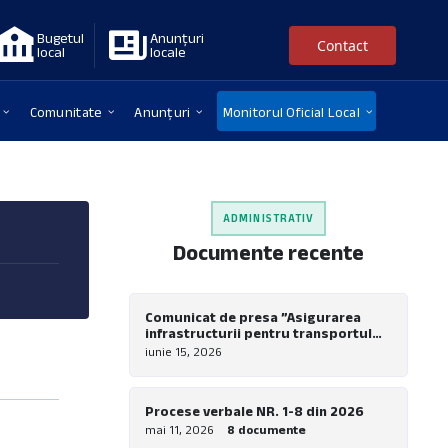
Bugetul
Anunțuri
Contact
local
locale
Comunitate
Anunțuri
Monitorul Oficial Local
ADMINISTRATIV
Documente recente
Comunicat de presa ”Asigurarea
infrastructurii pentru transportul
verde in comuna Nadrag – Realizare
iunie 15, 2026
piste pentru biciclete la nivel local”
Procese verbale NR. 1-8 din 2026
mai 11, 2026
8 documente