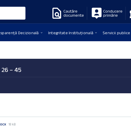
Cautăre
Conducere
documente
primărie
nsparență Decizională
Integritate Instituțională
Servicii publice
. 26 – 45
File
docx
18 kB
size: