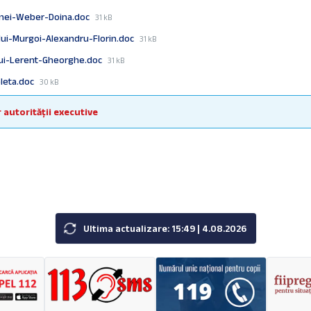
size:
File
-dnei-Weber-Doina.doc
31 kB
size:
File
lui-Murgoi-Alexandru-Florin.doc
31 kB
size:
File
dlui-Lerent-Gheorghe.doc
31 kB
size:
File
oleta.doc
30 kB
size:
 autorității executive
Ultima actualizare: 15:49 | 4.08.2026