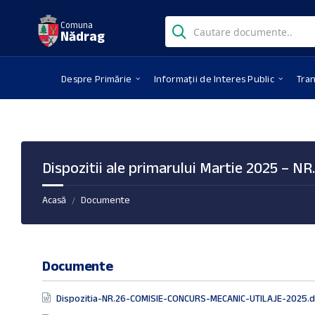
Skip
Skip
Skip
Search:
to
to
to
Comuna
Nădrag
content
right
footer
sidebar
Despre Primărie
Informații de Interes Public
Tra
Dispozitii ale primarului Martie 2025 – NR
Acasă
Documente
/
Documente
Dispozitia-NR.26-COMISIE-CONCURS-MECANIC-UTILAJE-2025.