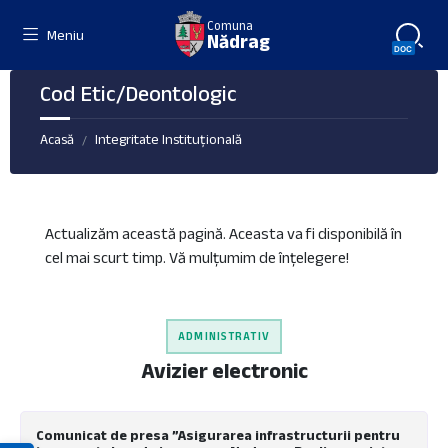
Skip
Skip
Skip
Comuna
to
to
to
Meniu
Nădrag
content
left
footer
sidebar
Cod Etic/Deontologic
Acasă
Integritate Instituțională
/
Actualizăm această pagină. Aceasta va fi disponibilă în
cel mai scurt timp. Vă mulțumim de înțelegere!
ADMINISTRATIV
Avizier electronic
Comunicat de presa ”Asigurarea infrastructurii pentru