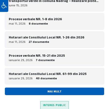
transportul verde in comuna Nadrag – Realizare piste
Deschide bara de unelte
pentru biciclete la nivel local”
iunie 15, 2026
Procese verbale NR. 1-8 din 2026
mai 11, 2026
8 documente
Hotarari ale Consiliului Local NR. 1-26 din 2026
mai 11, 2026
27 documente
Procese verbale NR. 15-21 din 2025
ianuarie 29, 2026
7 documente
Hotarari ale Consiliului Local NR. 61-99 din 2025
ianuarie 29, 2026
40 documente
MAI MULT
INTERES PUBLIC