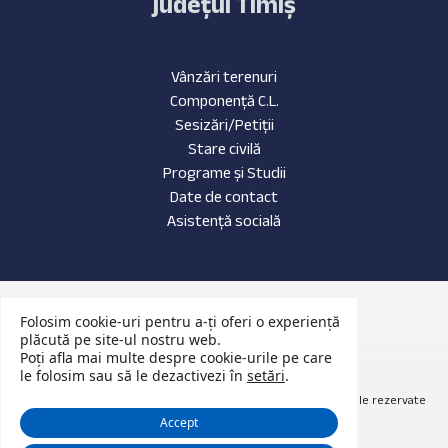
județul Timiș
Vânzări terenuri
Componență C.L.
Sesizări/Petiții
Stare civilă
Programe și Studii
Date de contact
Asistență socială
Date de contact
Folosim cookie-uri pentru a-ți oferi o experiență
Evenimente Recente
plăcută pe site-ul nostru web.
Poți afla mai multe despre cookie-urile pe care
Anunțuri Publice
le folosim sau să le dezactivezi în
setări
.
© 2026 Website primăria Nădrag județul Timiș. Toate drepturile rezervate
Accept