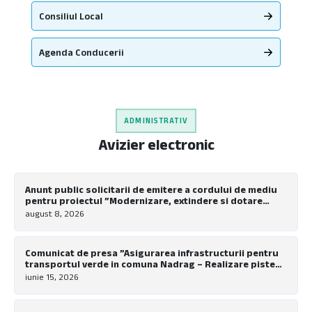
Consiliul Local
Agenda Conducerii
ADMINISTRATIV
Avizier electronic
Anunt public solicitarii de emitere a cordului de mediu
pentru proiectul ”Modernizare, extindere si dotare
tabara de copii Nadrag”
august 8, 2026
Comunicat de presa ”Asigurarea infrastructurii pentru
transportul verde in comuna Nadrag – Realizare piste
pentru biciclete la nivel local”
iunie 15, 2026