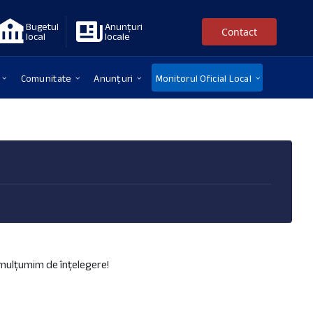
Bugetul
Anunțuri
Contact
local
locale
Comunitate
Anunțuri
Monitorul Oficial Local
ă mulțumim de înțelegere!