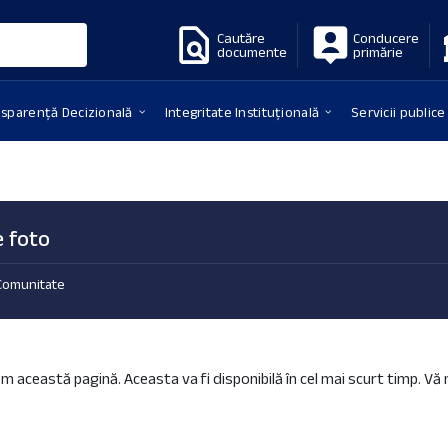
Cautăre
Conducere
documente
primărie
nsparență Decizională
Integritate Instituțională
Servicii publice
e foto
Comunitate
m această pagină. Aceasta va fi disponibilă în cel mai scurt timp. V