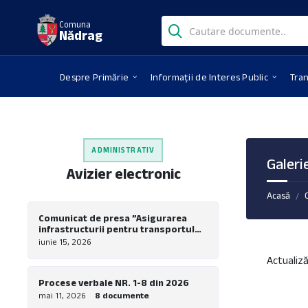
Skip
Skip
Skip
Search:
to
to
to
Comuna
Nădrag
content
left
footer
sidebar
Despre Primărie
Informații de Interes Public
Tra
ADMINISTRATIV
Galeri
Avizier electronic
Acasă
/
Comunicat de presa ”Asigurarea
infrastructurii pentru transportul
verde in comuna Nadrag – Realizare
iunie 15, 2026
piste pentru biciclete la nivel local”
Actualiză
Procese verbale NR. 1-8 din 2026
mai 11, 2026
8 documente