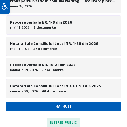
transportul verde in comuna Nadrag – Realizare piste
Deschide bara de unelte
pentru biciclete la nivel local”
iunie 15, 2026
Procese verbale NR. 1-8 din 2026
mai 11, 2026
8 documente
Hotarari ale Consiliului Local NR. 1-26 din 2026
mai 11, 2026
27 documente
Procese verbale NR. 15-21 din 2025
ianuarie 29, 2026
7 documente
Hotarari ale Consiliului Local NR. 61-99 din 2025
ianuarie 29, 2026
40 documente
MAI MULT
INTERES PUBLIC