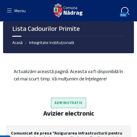
Skip
Skip
Skip
Comuna
to
to
to
Meniu
Nădrag
content
left
footer
sidebar
Lista Cadourilor Primite
Acasă
Integritate Instituțională
/
Actualizăm această pagină. Aceasta va fi disponibilă în
cel mai scurt timp. Vă mulțumim de înțelegere!
ADMINISTRATIV
Avizier electronic
Comunicat de presa ”Asigurarea infrastructurii pentru