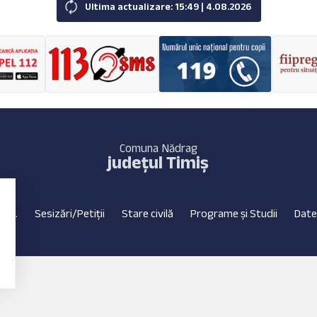
Ultima actualizare: 15:49 | 4.08.2026
Comuna Nădrag
județul Timiș
C.L.
Sesizări/Petiții
Stare civilă
Programe și Studii
Date