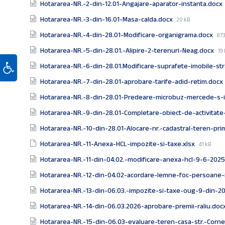
Hotararea-NR.-2-din-12.01-Angajare-aparator-instanta.docx
File
Hotararea-NR.-3-din-16.01-Masa-calda.docx
20 kB
size:
Fil
Hotararea-NR.-4-din-28.01-Modificare-organigrama.docx
873
siz
Fi
Hotararea-NR.-5-din-28.01.-Alipire-2-terenuri-Neag.docx
19
Deschide bara de unelte
si
Hotararea-NR.-6-din-28.01.Modificare-suprafete-imobile-s
Hotararea-NR.-7-din-28.01-aprobare-tarife-adid-retim.docx
Hotararea-NR.-8-din-28.01-Predeare-microbuz-mercede-s-in
Hotararea-NR.-9-din-28.01-Completare-obiect-de-activitat
Hotararea-NR.-10-din-28.01-Alocare-nr.-cadastral-teren-pr
File
Hotararea-NR.-11-Anexa-HCL-impozite-si-taxe.xlsx
41 kB
size:
Hotararea-NR.-11-din-04.02.-modificare-anexa-hcl-9-6-202
Hotararea-NR.-12-din-04.02-acordare-lemne-foc-persoane-
Hotararea-NR.-13-din-06.03.-impozite-si-taxe-oug-9-din-2
Hotararea-NR.-14-din-06.03.2026-aprobare-premii-raliu.doc
Hotararea-NR.-15-din-06.03-evaluare-teren-casa-str.-Corne