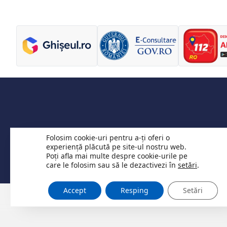
Folosim cookie-uri pentru a-ți oferi o
experiență plăcută pe site-ul nostru web.
Vânzări terenuri
Componență 
Poți afla mai multe despre cookie-urile pe
care le folosim sau să le dezactivezi în
setări
.
Accept
Resping
Setări
© 2026 Website primăria Nădrag județul Timiș. Toate drepturile rezervate