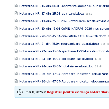
Hotararea-NR.-16-din-06.03-apartenta-domeniu-public-dru
File
Hotararea-NR.-17-din-25.03-apa-canal.docx
23 kB
size:
Hotararea-NR.-18-din-25.03.2026-intabulare-scoala-crivina.
Hotararea-NR.-19-din-15.04-CAMIN-NADRAG-2026-risc-seiem
F
Hotararea-NR.-20-din-15.04-cni-CAMIN-NADRAG-2026.docx
s
File
Hotararea-NR.-21-din-15.04-reorganizare-aparat.docx
864 kB
size:
Hotararea-NR.-22-din-15.04-aprobare-1500-taxa-timotion.
File
Hotararea-NR.-23-din-15.04-aprobare-casari.docx
16 kB
size:
File
Hotararea-NR.-24-din-15.04-hot-taiere-arbori.doc
38 kB
size:
Hotararea-NR.-25-din-17.04-Aprobare-indicatori-actualizar
Hotararea-NR.-26-din-17.04-Aprobare-indicatori-documenta
mai 11, 2026
in
Registrul pentru evidența hotărârilor a