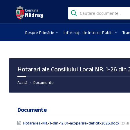
Skip
Skip
Skip
Search:
to
to
to
Comuna
Nădrag
content
right
footer
sidebar
Despre Primărie
Informații de Interes Public
Tra
Hotarari ale Consiliului Local NR. 1-26 din
Acasă
Documente
/
Documente
File
Hotararea-NR.-1-din-12.01-acoperire-deficit-2025.docx
23 kB
size: