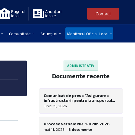
Bugetul
Anunțuri
Contact
local
locale
Comunitate
Anunțuri
Monitorul Oficial Local
ADMINISTRATIV
Documente recente
Comunicat de presa ”Asigurarea
infrastructurii pentru transportul
verde in comuna Nadrag – Realizare
iunie 15, 2026
piste pentru biciclete la nivel local”
Procese verbale NR. 1-8 din 2026
mai 11, 2026
8 documente