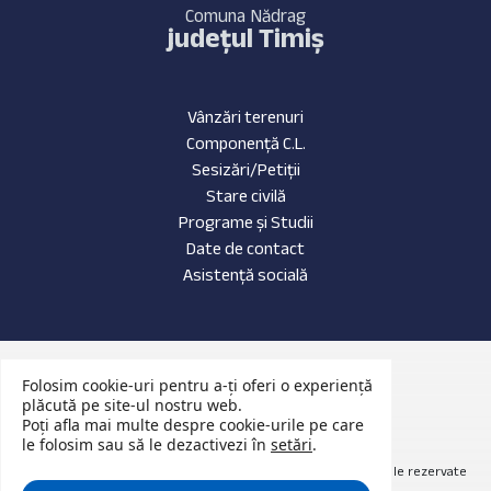
Comuna Nădrag
județul Timiș
Vânzări terenuri
Componență C.L.
Sesizări/Petiții
Stare civilă
Programe și Studii
Date de contact
Asistență socială
Date de contact
Folosim cookie-uri pentru a-ți oferi o experiență
Evenimente Recente
plăcută pe site-ul nostru web.
Poți afla mai multe despre cookie-urile pe care
Anunțuri Publice
le folosim sau să le dezactivezi în
setări
.
© 2026 Website primăria Nădrag județul Timiș. Toate drepturile rezervate