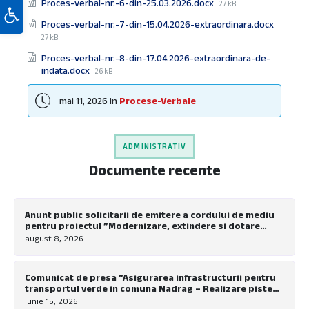
File
Deschide bara de unelte
Proces-verbal-nr.-6-din-25.03.2026.docx
27 kB
size:
File
Proces-verbal-nr.-7-din-15.04.2026-extraordinara.docx
size:
27 kB
Proces-verbal-nr.-8-din-17.04.2026-extraordinara-de-
File
indata.docx
26 kB
size:
mai 11, 2026
in
Procese-Verbale
ADMINISTRATIV
Documente recente
Anunt public solicitarii de emitere a cordului de mediu
pentru proiectul ”Modernizare, extindere si dotare
tabara de copii Nadrag”
august 8, 2026
Comunicat de presa ”Asigurarea infrastructurii pentru
transportul verde in comuna Nadrag – Realizare piste
pentru biciclete la nivel local”
iunie 15, 2026