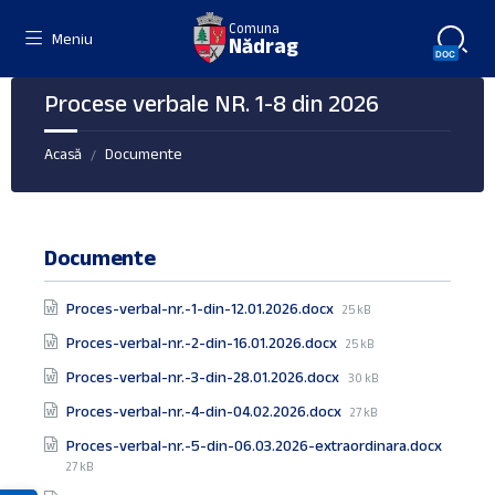
Skip
Skip
Skip
Comuna
to
to
to
Meniu
Nădrag
content
right
footer
sidebar
Procese verbale NR. 1-8 din 2026
Acasă
Documente
/
Documente
File
Proces-verbal-nr.-1-din-12.01.2026.docx
25 kB
size:
File
Proces-verbal-nr.-2-din-16.01.2026.docx
25 kB
size:
File
Proces-verbal-nr.-3-din-28.01.2026.docx
30 kB
size:
File
Proces-verbal-nr.-4-din-04.02.2026.docx
27 kB
size:
File
Proces-verbal-nr.-5-din-06.03.2026-extraordinara.docx
size:
27 kB