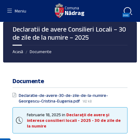
Skip
Skip
Skip
Comuna
to
to
to
Meniu
Nădrag
content
right
footer
sidebar
Declaratii de avere Consilieri Locali – 30
de zile de la numire – 2025
Acasă
Documente
/
Documente
Declaratie-de-avere-30-de-zile-de-la-numire-
File
Georgescu-Cristina-Eugenia.pdf
142 kB
size:
februarie 18, 2025
in
Declarații de avere și
interese consilieri locali - 2025 - 30 de zile de
la numire