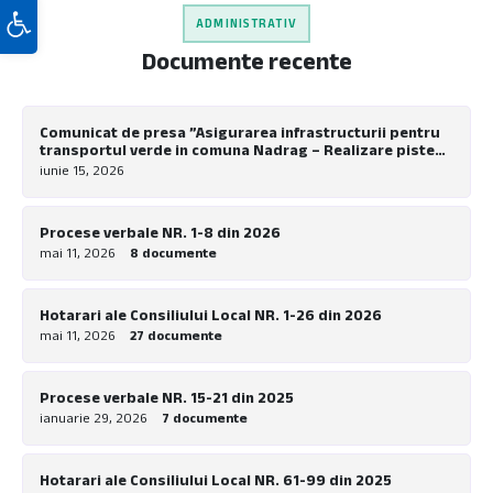
Deschide bara de unelte
ADMINISTRATIV
Documente recente
Comunicat de presa ”Asigurarea infrastructurii pentru
transportul verde in comuna Nadrag – Realizare piste
pentru biciclete la nivel local”
iunie 15, 2026
Procese verbale NR. 1-8 din 2026
mai 11, 2026
8 documente
Hotarari ale Consiliului Local NR. 1-26 din 2026
mai 11, 2026
27 documente
Procese verbale NR. 15-21 din 2025
ianuarie 29, 2026
7 documente
Hotarari ale Consiliului Local NR. 61-99 din 2025