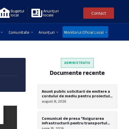
Bugetul
Anunțuri
Contact
local
locale
Comunitate
Anunțuri
Monitorul Oficial Local
ADMINISTRATIV
Documente recente
Anunt public solicitarii de emitere a
cordului de mediu pentru proiectul
”Modernizare, extindere si dotare
august 8, 2026
tabara de copii Nadrag”
Comunicat de presa ”Asigurarea
infrastructurii pentru transportul
verde in comuna Nadrag – Realizare
iunie 15, 2026