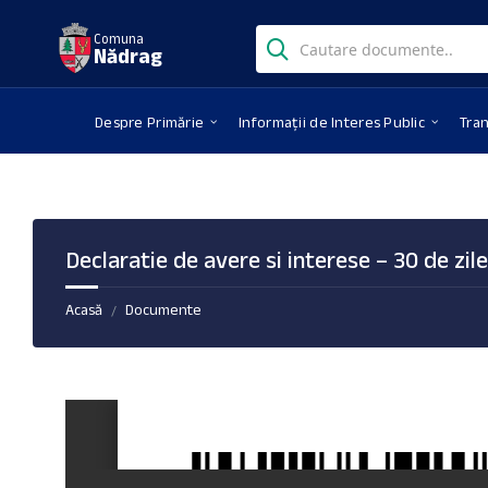
Skip
Skip
Skip
Search:
to
to
to
Comuna
Nădrag
content
right
footer
sidebar
Despre Primărie
Informații de Interes Public
Tra
Declaratie de avere si interese – 30 de zi
Acasă
Documente
/