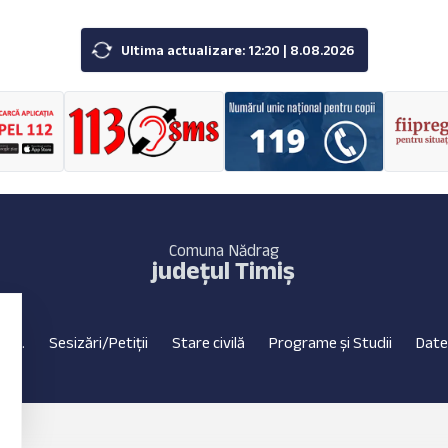
Ultima actualizare: 12:20 | 8.08.2026
Comuna Nădrag
județul Timiș
C.L.
Sesizări/Petiții
Stare civilă
Programe și Studii
Date