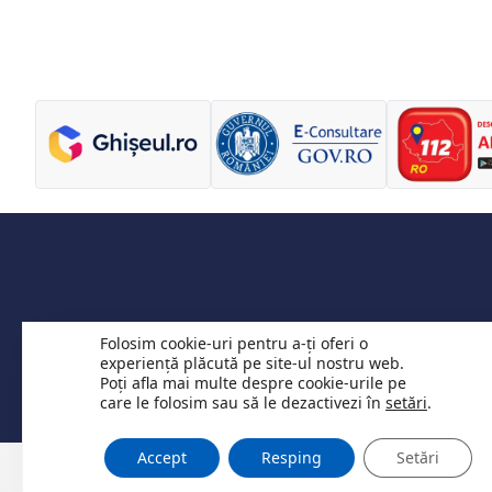
Folosim cookie-uri pentru a-ți oferi o
experiență plăcută pe site-ul nostru web.
Vânzări terenuri
Componență 
Poți afla mai multe despre cookie-urile pe
care le folosim sau să le dezactivezi în
setări
.
Accept
Resping
Setări
© 2026 Website primăria Nădrag județul Timiș. Toate drepturile rezervate