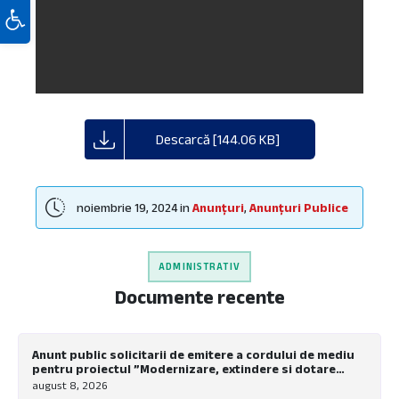
Deschide bara de unelte
Descarcă [144.06 KB]
noiembrie 19, 2024
in
Anunțuri
,
Anunțuri Publice
ADMINISTRATIV
Documente recente
Anunt public solicitarii de emitere a cordului de mediu
pentru proiectul ”Modernizare, extindere si dotare
tabara de copii Nadrag”
august 8, 2026