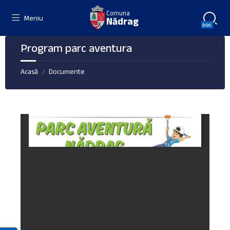
Skip
Skip
Skip
Comuna
to
to
to
Meniu
Nădrag
content
right
footer
sidebar
Program parc aventura
Acasă
Documente
/