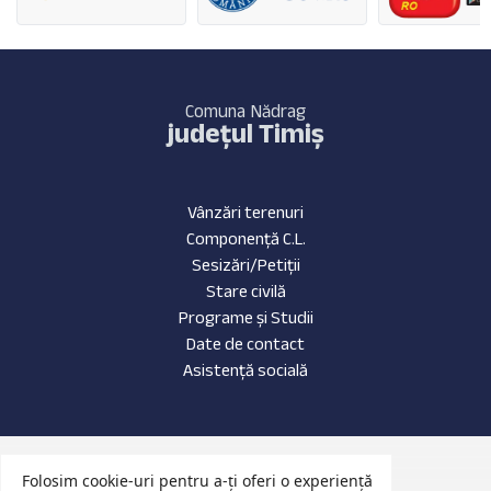
Comuna Nădrag
județul Timiș
Vânzări terenuri
Componență C.L.
Sesizări/Petiții
Stare civilă
Programe și Studii
Date de contact
Asistență socială
Date de contact
Folosim cookie-uri pentru a-ți oferi o experiență