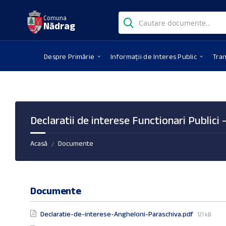
Skip
Skip
Skip
Search:
to
to
to
Comuna
Nădrag
content
right
footer
sidebar
Despre Primărie
Informații de Interes Public
Tra
Declaratii de interese Functionari Publici 
Acasă
Documente
/
Documente
File
Declaratie-de-interese-Angheloni-Paraschiva.pdf
121 kB
size: