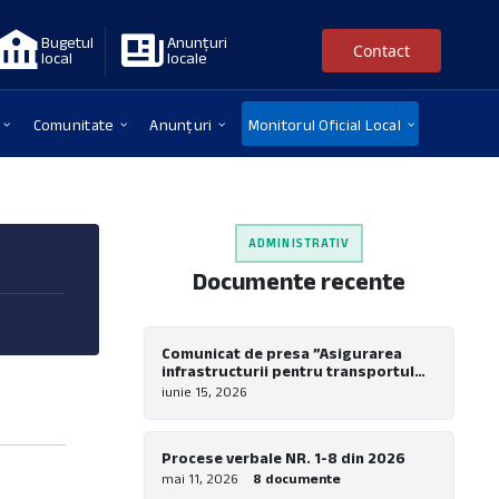
Bugetul
Anunțuri
Contact
local
locale
Comunitate
Anunțuri
Monitorul Oficial Local
ADMINISTRATIV
Documente recente
Comunicat de presa ”Asigurarea
infrastructurii pentru transportul
verde in comuna Nadrag – Realizare
iunie 15, 2026
piste pentru biciclete la nivel local”
Procese verbale NR. 1-8 din 2026
mai 11, 2026
8 documente