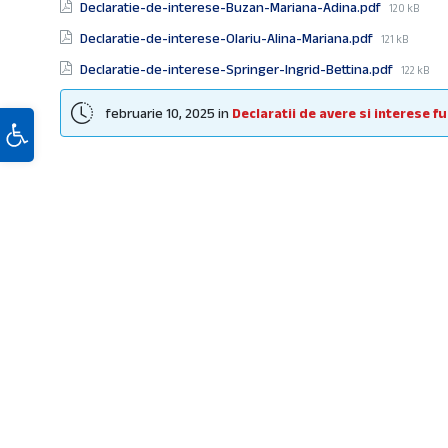
File
Declaratie-de-interese-Buzan-Mariana-Adina.pdf
120 kB
size:
File
Declaratie-de-interese-Olariu-Alina-Mariana.pdf
121 kB
size:
File
Declaratie-de-interese-Springer-Ingrid-Bettina.pdf
122 kB
size:
februarie 10, 2025
in
Declaratii de avere si interese f
Deschide bara de unelte