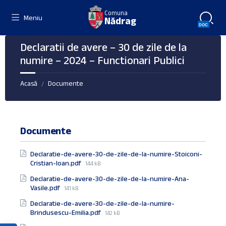
Skip
Skip
Skip
Comuna
to
to
to
Meniu
Nădrag
content
right
footer
sidebar
Declaratii de avere – 30 de zile de la
numire – 2024 – Functionari Publici
Acasă
Documente
/
Documente
Declaratie-de-avere-30-de-zile-de-la-numire-Stoiconi-
File
Cristian-Ioan.pdf
144 kB
size:
Declaratie-de-avere-30-de-zile-de-la-numire-Ana-
File
Vasile.pdf
141 kB
size:
Declaratie-de-avere-30-de-zile-de-la-numire-
File
Brindusescu-Emilia.pdf
142 kB
size: