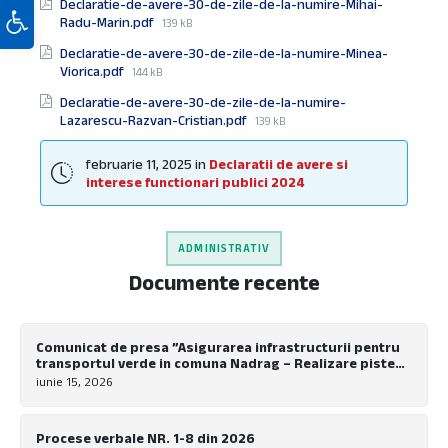
Deschide bara de unelte
Declaratie-de-avere-30-de-zile-de-la-numire-Mihai-
File
Radu-Marin.pdf
139 kB
size:
Declaratie-de-avere-30-de-zile-de-la-numire-Minea-
File
Viorica.pdf
144 kB
size:
Declaratie-de-avere-30-de-zile-de-la-numire-
File
Lazarescu-Razvan-Cristian.pdf
139 kB
size:
februarie 11, 2025
in
Declaratii de avere si
interese functionari publici 2024
ADMINISTRATIV
Documente recente
Comunicat de presa ”Asigurarea infrastructurii pentru
transportul verde in comuna Nadrag – Realizare piste
pentru biciclete la nivel local”
iunie 15, 2026
Procese verbale NR. 1-8 din 2026