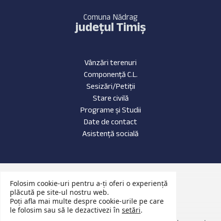
Comuna Nădrag
județul Timiș
Vânzări terenuri
Componență C.L.
Sesizări/Petiții
Stare civilă
Programe și Studii
Date de contact
Asistență socială
Date de contact
Folosim cookie-uri pentru a-ți oferi o experiență
Evenimente Recente
plăcută pe site-ul nostru web.
Poți afla mai multe despre cookie-urile pe care
Anunțuri Publice
le folosim sau să le dezactivezi în
setări
.