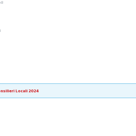
e
 kB
e:
B
onsilieri Locali 2024