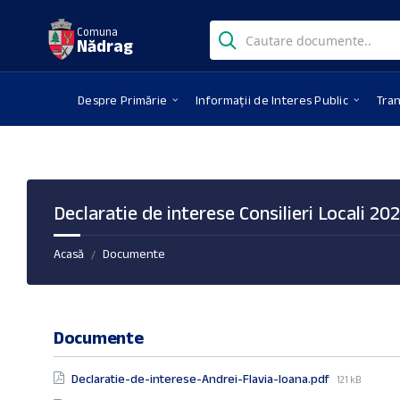
Skip
Skip
Skip
Search:
to
to
to
Comuna
Nădrag
content
right
footer
sidebar
Despre Primărie
Informații de Interes Public
Tra
Declaratie de interese Consilieri Locali 20
Acasă
Documente
/
Documente
File
Declaratie-de-interese-Andrei-Flavia-Ioana.pdf
121 kB
size: