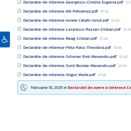
Fil
Declaratie-de-interese-Georgescu-Cristina-Eugenia.pdf
122
siz
File
Declaratie-de-interese-Ildi-Petnehazi.pdf
121 kB
size:
File
Declaratie-de-interese-Ionele-Catalin-Ionut.pdf
122 kB
size:
File
Declaratie-de-interese-Lazarescu-Razvan-Cristian.pdf
123 k
Deschide bara de unelte
size:
File
Declaratie-de-interese-Neag-Cristian.pdf
121 kB
size:
File
Declaratie-de-interese-Peta-Raluc-Theodora.pdf
112 kB
size:
File
Declaratie-de-interese-Schoner-Emil-Alexandru.pdf
122 kB
size:
File
Declaratie-de-interese-Surd-Nicolae-Alexandru.pdf
122 kB
size:
File
Declaratie-de-interese-Ungur-Vasile.pdf
121 kB
size:
februarie 10, 2025
in
Declaratii de avere si interese C