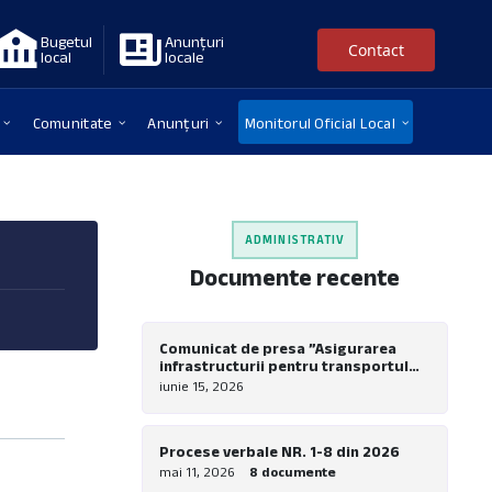
Bugetul
Anunțuri
Contact
local
locale
Comunitate
Anunțuri
Monitorul Oficial Local
ADMINISTRATIV
Documente recente
Comunicat de presa ”Asigurarea
infrastructurii pentru transportul
verde in comuna Nadrag – Realizare
iunie 15, 2026
piste pentru biciclete la nivel local”
Procese verbale NR. 1-8 din 2026
mai 11, 2026
8 documente