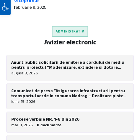
Viceprimar
Deschide bara de unelte
februarie 9, 2025
ADMINISTRATIV
Avizier electronic
Anunt public solicitarii de emitere a cordului de mediu
pentru proiectul ”Modernizare, extindere si dotare
tabara de copii Nadrag”
august 8, 2026
Comunicat de presa ”Asigurarea infrastructurii pentru
transportul verde in comuna Nadrag – Realizare piste
pentru biciclete la nivel local”
iunie 15, 2026
Procese verbale NR. 1-8 din 2026
mai 11, 2026
8 documente