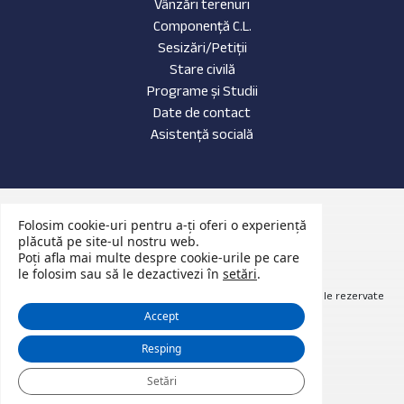
Vânzări terenuri
Componență C.L.
Sesizări/Petiții
Stare civilă
Programe și Studii
Date de contact
Asistență socială
Date de contact
Folosim cookie-uri pentru a-ți oferi o experiență
Evenimente Recente
plăcută pe site-ul nostru web.
Poți afla mai multe despre cookie-urile pe care
Anunțuri Publice
le folosim sau să le dezactivezi în
setări
.
© 2026 Website primăria Nădrag județul Timiș. Toate drepturile rezervate
Accept
Resping
Setări