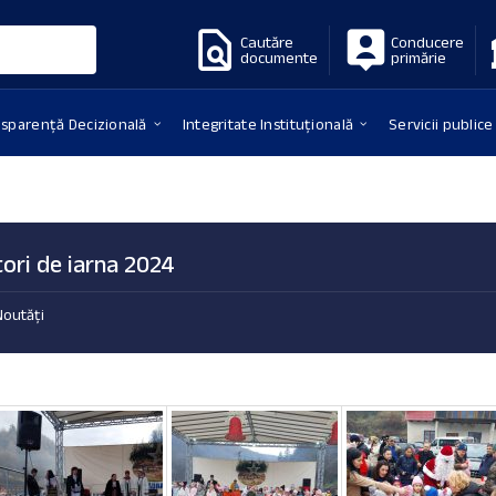
Cautăre
Conducere
documente
primărie
nsparență Decizională
Integritate Instituțională
Servicii publice
ori de iarna 2024
Noutăți