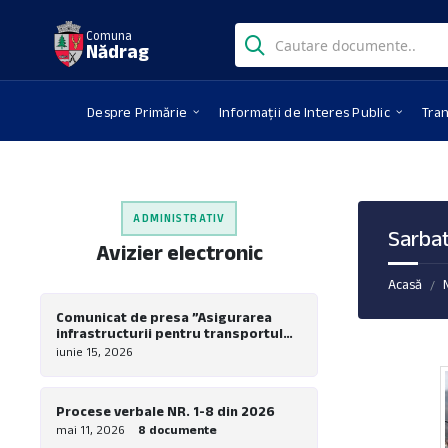
Skip
Skip
Skip
Search:
to
to
to
Comuna
Nădrag
content
left
footer
sidebar
Despre Primărie
Informații de Interes Public
Tra
ADMINISTRATIV
Sarbat
Avizier electronic
Acasă
/
Comunicat de presa ”Asigurarea
infrastructurii pentru transportul
verde in comuna Nadrag – Realizare
iunie 15, 2026
piste pentru biciclete la nivel local”
Procese verbale NR. 1-8 din 2026
mai 11, 2026
8 documente