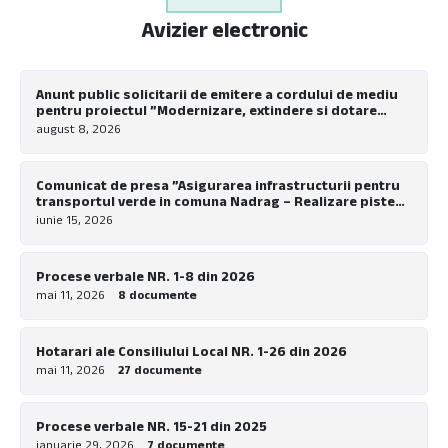
Avizier electronic
Anunt public solicitarii de emitere a cordului de mediu
pentru proiectul ”Modernizare, extindere si dotare
tabara de copii Nadrag”
august 8, 2026
Comunicat de presa ”Asigurarea infrastructurii pentru
transportul verde in comuna Nadrag – Realizare piste
pentru biciclete la nivel local”
iunie 15, 2026
Procese verbale NR. 1-8 din 2026
mai 11, 2026
8 documente
Hotarari ale Consiliului Local NR. 1-26 din 2026
mai 11, 2026
27 documente
Procese verbale NR. 15-21 din 2025
ianuarie 29, 2026
7 documente