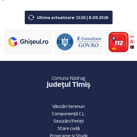
Ultima actualizare: 12:20 | 8.08.2026
Comuna Nădrag
județul Timiș
Vânzări terenuri
Componență C.L.
Sesizări/Petiții
Stare civilă
Programe și Studii