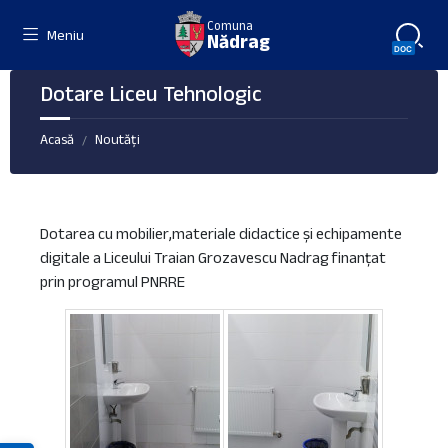
Skip
Skip
Skip
Comuna
to
to
to
Meniu
Nădrag
content
left
footer
sidebar
Dotare Liceu Tehnologic
Acasă
Noutăți
/
Dotarea cu mobilier,materiale didactice și echipamente
digitale a Liceului Traian Grozavescu Nadrag finanțat
prin programul PNRRE