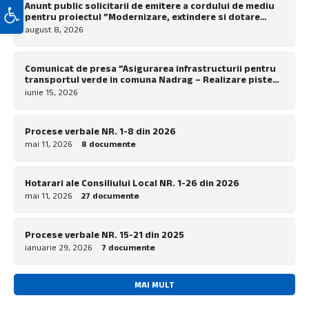
Deschide bara de unelte
Anunt public solicitarii de emitere a cordului de mediu
pentru proiectul ”Modernizare, extindere si dotare
tabara de copii Nadrag”
august 8, 2026
Comunicat de presa ”Asigurarea infrastructurii pentru
transportul verde in comuna Nadrag – Realizare piste
pentru biciclete la nivel local”
iunie 15, 2026
Procese verbale NR. 1-8 din 2026
mai 11, 2026
8 documente
Hotarari ale Consiliului Local NR. 1-26 din 2026
mai 11, 2026
27 documente
Procese verbale NR. 15-21 din 2025
ianuarie 29, 2026
7 documente
MAI MULT