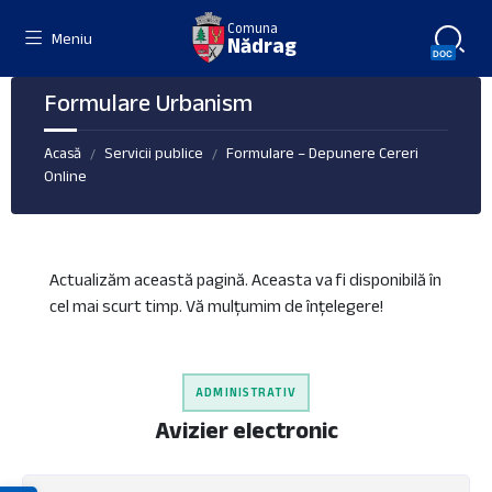
Skip
Skip
Skip
Comuna
to
to
to
Meniu
Nădrag
content
left
footer
sidebar
Formulare Urbanism
Acasă
Servicii publice
Formulare – Depunere Cereri
/
/
Online
Actualizăm această pagină. Aceasta va fi disponibilă în
cel mai scurt timp. Vă mulțumim de înțelegere!
ADMINISTRATIV
Avizier electronic