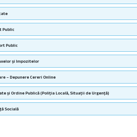
tate
t Public
rt Public
axelor și Impozitelor
re – Depunere Cereri Online
ate și Ordine Publică (Poliția Locală, Situații de Urgență)
ță Socială