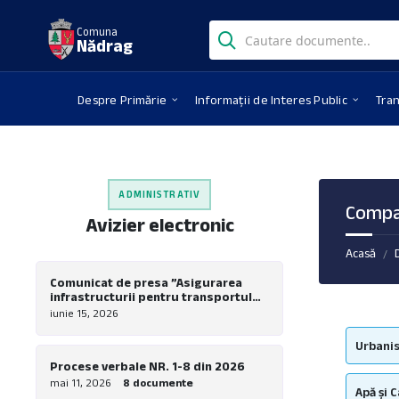
Skip
Skip
Skip
Search:
to
to
to
Comuna
Nădrag
content
left
footer
sidebar
Despre Primărie
Informații de Interes Public
Tra
ADMINISTRATIV
Compa
Avizier electronic
Acasă
/
Comunicat de presa ”Asigurarea
infrastructurii pentru transportul
verde in comuna Nadrag – Realizare
iunie 15, 2026
piste pentru biciclete la nivel local”
Urbanis
Procese verbale NR. 1-8 din 2026
mai 11, 2026
8 documente
Apă și 