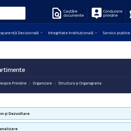
Cautăre
Conducere
documente
primărie
nsparență Decizională
Integritate Instituțională
Servicii publice
rtimente
Despre Primărie
Organizare
Structura și Organigrama
/
/
m și Dezvoltare
Canalizare