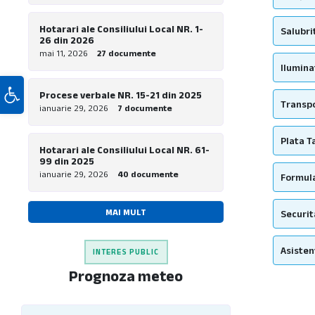
Hotarari ale Consiliului Local NR. 1-
Salubri
26 din 2026
mai 11, 2026
27 documente
Ilumina
Deschide bara de unelte
Procese verbale NR. 15-21 din 2025
Transpo
ianuarie 29, 2026
7 documente
Plata T
Hotarari ale Consiliului Local NR. 61-
99 din 2025
ianuarie 29, 2026
40 documente
Formula
MAI MULT
Securit
Asisten
INTERES PUBLIC
Prognoza meteo