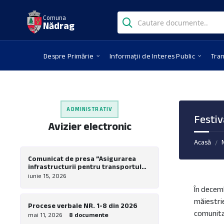
Skip
Skip
Skip
Search:
to
to
to
Comuna
Nădrag
content
left
footer
sidebar
Despre Primărie
Informații de Interes Public
Tra
ADMINISTRATIV
Festiv
Avizier electronic
Acasă
/
Comunicat de presa ”Asigurarea
infrastructurii pentru transportul
verde in comuna Nadrag – Realizare
iunie 15, 2026
piste pentru biciclete la nivel local”
În decemb
măiestrie
Procese verbale NR. 1-8 din 2026
comunitat
mai 11, 2026
8 documente