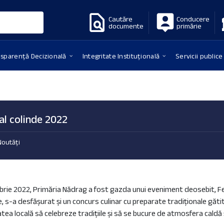
Cautăre
Conducere
documente
primărie
nsparență Decizională
Integritate Instituțională
Servicii publice
al colinde 2022
Noutăți
rie 2022, Primăria Nădrag a fost gazda unui eveniment deosebit, Fest
, s-a desfășurat și un concurs culinar cu preparate tradiționale găti
ea locală să celebreze tradițiile și să se bucure de atmosfera caldă ș